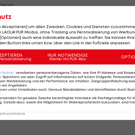
-Team.
hutz
iederlande zu ADO Den Haag verliehen, der Klub
n wettbewerbsübergreifend 34 Spielen für den
le Akzeptieren] um allen Zwecken, Cookies und Diensten zuzustimme
 LAOLA1 PUR Modus, ohne Tracking uns Peronsalisierung von Werbung
ischl 15 Tore und steuerte fünf Assists bei.
[Optionen] auch eine individuelle Auswahl zu treffen. Sie können Ihre
den Button links unten bzw. über den Link in der Fußzeile anpassen.
ZEPTIEREN
NUR NOTWENDIGE
OPTI
Personalisierung
Weiter mit PUR-Abo
nd SK Sturm Graz have
 Den Haag this morning
6
Partner
verarbeiten personenbezogene Daten, wie Ihre IP-Adresse und Browser-
striker Luka Reischl, Austria U21
e
:
Speichern von oder Zugriff auf Informationen auf einem Endgerät; Personalisi
von Werbeleistung und der Performance von Inhalten, Zielgruppenforschung sow
g von Angeboten
.
nnen unter Umständen auch
:
Genaue Standortdaten und Identifikation durch Sca
aiming to complete the deal for
erwenden für gewisse Zwecke berechtigtes Interesse als Rechtsgrundlage für d
. Details dazu, sowie die Möglichkeit Ihr Widerspruchsrecht auszuüben, sind hie
y.
pic.twitter.com/6bX48aqZnn
r
chutzrichtlinie
 (@FabrizioRomano)
February 6, 2026