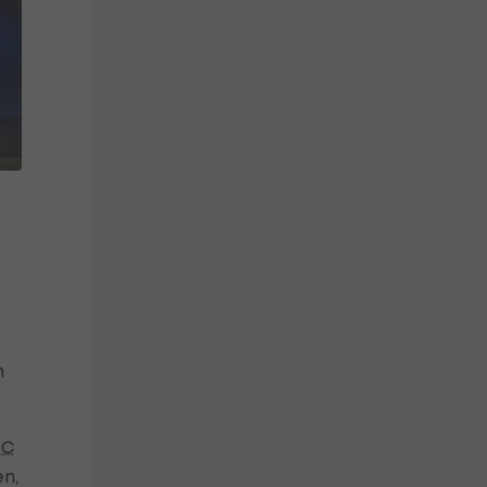
n
FC
en,