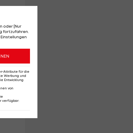
n oder [Nur
 fortzufahren.
 Einstellungen
ONEN
Attribute für die
erte Werbung und
ie Entwicklung
nnen von
ie
r verfügbar
: