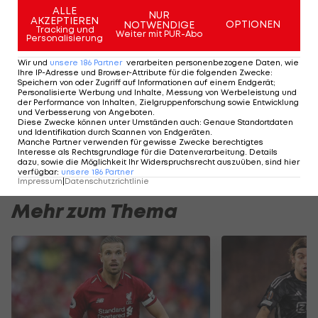
ALLE
NUR
verbotene Substanzen in ihrem Körper haftbar,
AKZEPTIEREN
OPTIONEN
NOTWENDIGE
Tracking und
Weiter mit PUR-Abo
obwohl sie argumentieren können, dass sie kein
Personalisierung
Verschulden oder Fahrlässigkeit hatten.
Wir und
unsere
186
Partner
verarbeiten personenbezogene Daten, wie
Ihre IP-Adresse und Browser-Attribute für die folgenden Zwecke
:
Speichern von oder Zugriff auf Informationen auf einem Endgerät;
Personalisierte Werbung und Inhalte, Messung von Werbeleistung und
Der legendäre Durchmarsch des FC
Am Stammtisch bei
der Performance von Inhalten, Zielgruppenforschung sowie Entwicklung
Wacker Tirol I #Zwarakonferenz History
Christopher Knett
und Verbesserung von Angeboten
.
Diese Zwecke können unter Umständen auch
:
Genaue Standortdaten
Zwarakonferenz
Stammtisch
und Identifikation durch Scannen von Endgeräten
.
Manche Partner verwenden für gewisse Zwecke berechtigtes
Interesse als Rechtsgrundlage für die Datenverarbeitung. Details
dazu, sowie die Möglichkeit Ihr Widerspruchsrecht auszuüben, sind hier
verfügbar
:
unsere
186
Partner
Impressum
|
Datenschutzrichtlinie
Mehr zum Thema