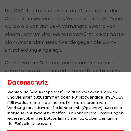
Die CAS-Richter befanden am Donnerstag, dass
Onana kein wesentliches Verschulden trifft. Daher
wurde die von der UEFA verhängte Sperre von
einem Jahr um drei Monate verkürzt. Zuvor hatte
Ajax Amsterdam Beschwerde gegen die UEFA-
Entscheidung eingelegt.
Onana war im Oktober positiv auf Furosemid
getestet worden, ein verbotenes Diuretikum. Es
wird oft als Maskierungsmittel verwendet, um das
Datenschutz
Vorhandensein anderer Medikamente zu
Wählen Sie [Alle Akzeptieren] um allen Zwecken, Cookies
verbergen. Onana sagte, er fühle sich unwohl und
und Diensten zuzustimmen oder [Nur Notwendige] im LAOLA1
nahm eine seiner Freundin verschriebene Pille aus
PUR Modus, ohne Tracking uns Peronsalisierung von
Werbung fortzufahren. Sie können mit [Optionen] auch eine
einer Packung, die er mit Aspirin verwechselte,
individuelle Auswahl zu treffen. Sie können Ihre Einstellungen
"weil die Verpackung fast identisch war."
jederzeit über den Button links unten bzw. über den Link in
der Fußzeile anpassen.
Anti-Doping-Regeln machen Athleten für