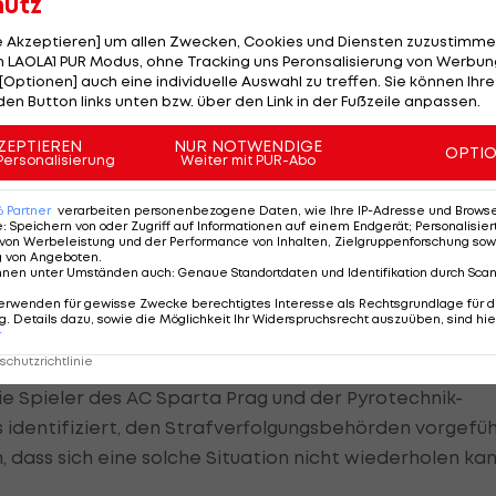
hutz
en", wird der Vorsitzende der Disziplinarkommission, Ji
le Akzeptieren] um allen Zwecken, Cookies und Diensten zuzustimme
 LAOLA1 PUR Modus, ohne Tracking uns Peronsalisierung von Werbung
[Optionen] auch eine individuelle Auswahl zu treffen. Sie können Ihre
den Button links unten bzw. über den Link in der Fußzeile anpassen.
 bei ihrer Entscheidung "im Einklang mit den geltende
rgehen" werde. Man werde in dem Bewusstsein handeln
ZEPTIEREN
NUR NOTWENDIGE
OPTI
Personalisierung
Weiter mit PUR-Abo
dliches Signal senden muss, dass ein solches Verhalte
oleriert wird".
6
Partner
verarbeiten personenbezogene Daten, wie Ihre IP-Adresse und Browser-
e
:
Speichern von oder Zugriff auf Informationen auf einem Endgerät; Personalisi
von Werbeleistung und der Performance von Inhalten, Zielgruppenforschung sow
g von Angeboten
.
nnen unter Umständen auch
:
Genaue Standortdaten und Identifikation durch Sca
erwenden für gewisse Zwecke berechtigtes Interesse als Rechtsgrundlage für d
. Details dazu, sowie die Möglichkeit Ihr Widerspruchsrecht auszuüben, sind hie
r
 Trvdik an, dass die Nordtribüne, Heimat der Slavia-Fan
chutzrichtlinie
. Er erklärte unmissverständlich: "Sie wird nicht wiede
 die Spieler des AC Sparta Prag und der Pyrotechnik-
identifiziert, den Strafverfolgungsbehörden vorgefüh
 dass sich eine solche Situation nicht wiederholen kan