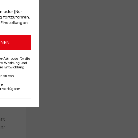
ri
n oder [Nur
 fortzufahren.
 Einstellungen
n
,
ONEN
n
Attribute für die
erte Werbung und
ie Entwicklung
nnen von
ie
r verfügbar
:
s,
r
rt
n."