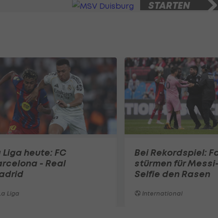
STARTEN
3 Bilder
 Liga heute: FC
Bei Rekordspiel: F
rcelona - Real
stürmen für Messi
adrid
Selfie den Rasen
a Liga
International