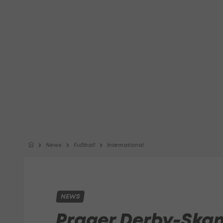
News
Fußball
International
NEWS
Prager Derby-Skan