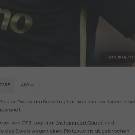
Foto: © GETTY
TARE
APP >>
Prager Derby am Samstag hat sich nun der tschechis
 gewandt.
eber von ÖFB-Legionär
Muhammed Cham
) und
nde des Spiels wegen eines Platzsturms abgebrochen