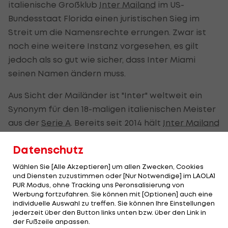
italienische Großklub
Inter Mailand
im US-
Bundesstaat Florida einen juristischen Sieg im
Streit um die Namensrechte errungen. Zwar ist
noch eine weitere Instanz vorgesehen, es gilt
jedoch als so gut wie sicher, dass Inter Miami
seinen Namen ändern muss.
Aus Sicht der Mailänder ist "Inter" weltweit ein
Synonym für den 18-maligen italienischen Meister
aus der
Serie A
. Bereits seit 2014 hält
Inter Mailand
die Rechte an der Marke "Inter" auf dem
Datenschutz
amerikanischen Markt. Miami argumentiert
jedoch, dass viele Klubs den Namenszusatz
Wählen Sie [Alle Akzeptieren] um allen Zwecken, Cookies
und Diensten zuzustimmen oder [Nur Notwendige] im LAOLA1
bereits verwenden. Selbst in den USA gebe es
PUR Modus, ohne Tracking uns Peronsalisierung von
Vereine wie Inter Nashville oder Inter Atlanta, bei
Werbung fortzufahren. Sie können mit [Optionen] auch eine
individuelle Auswahl zu treffen. Sie können Ihre Einstellungen
welchen es sich allerdings um Amateur-Vereine
jederzeit über den Button links unten bzw. über den Link in
handelt.
der Fußzeile anpassen.