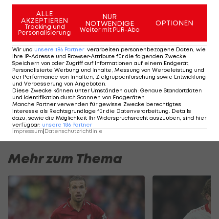
Inter Miami, ein von einer Investorengruppe um
ALLE
NUR
AKZEPTIEREN
OPTIONEN
NOTWENDIGE
den ehemaligen Profi-Fußballer David Beckham
Tracking und
Weiter mit PUR-Abo
Personalisierung
gegründeter Klub, trat im vergangenen Jahr
Wir und
unsere
186
Partner
verarbeiten personenbezogene Daten, wie
erstmals in der Major League Soccer an.
Ihre IP-Adresse und Browser-Attribute für die folgenden Zwecke
:
Speichern von oder Zugriff auf Informationen auf einem Endgerät;
Personalisierte Werbung und Inhalte, Messung von Werbeleistung und
der Performance von Inhalten, Zielgruppenforschung sowie Entwicklung
Der legendäre Durchmarsch des FC
Am Stammtisch bei
und Verbesserung von Angeboten
.
Wacker Tirol I #Zwarakonferenz History
Christopher Knett
Diese Zwecke können unter Umständen auch
:
Genaue Standortdaten
und Identifikation durch Scannen von Endgeräten
.
Zwarakonferenz
Stammtisch
Manche Partner verwenden für gewisse Zwecke berechtigtes
Interesse als Rechtsgrundlage für die Datenverarbeitung. Details
dazu, sowie die Möglichkeit Ihr Widerspruchsrecht auszuüben, sind hier
verfügbar
:
unsere
186
Partner
Impressum
|
Datenschutzrichtlinie
Mehr zum Thema