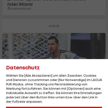
Inter Miami
International
Datenschutz
Wählen Sie [Alle Akzeptieren] um allen Zwecken, Cookies
und Diensten zuzustimmen oder [Nur Notwendige] im LAOLA1
PUR Modus, ohne Tracking uns Peronsalisierung von
Werbung fortzufahren. Sie können mit [Optionen] auch eine
individuelle Auswahl zu treffen. Sie können Ihre Einstellungen
jederzeit über den Button links unten bzw. über den Link in
So könnte Messi beim "Ballon d'Or" für
der Fußzeile anpassen.
eine Premiere sorgen