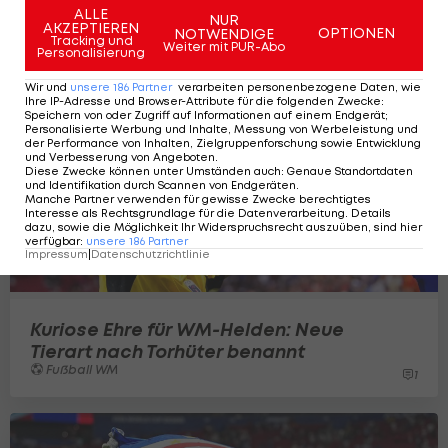
Fußball WM
8
ALLE
NUR
AKZEPTIEREN
OPTIONEN
NOTWENDIGE
Tracking und
Weiter mit PUR-Abo
Personalisierung
Wir und
unsere
186
Partner
verarbeiten personenbezogene Daten, wie
Ihre IP-Adresse und Browser-Attribute für die folgenden Zwecke
:
Speichern von oder Zugriff auf Informationen auf einem Endgerät;
Personalisierte Werbung und Inhalte, Messung von Werbeleistung und
der Performance von Inhalten, Zielgruppenforschung sowie Entwicklung
und Verbesserung von Angeboten
.
Diese Zwecke können unter Umständen auch
:
Genaue Standortdaten
und Identifikation durch Scannen von Endgeräten
.
Manche Partner verwenden für gewisse Zwecke berechtigtes
Interesse als Rechtsgrundlage für die Datenverarbeitung. Details
dazu, sowie die Möglichkeit Ihr Widerspruchsrecht auszuüben, sind hier
verfügbar
:
unsere
186
Partner
Impressum
|
Datenschutzrichtlinie
Kuriose Ehre für WM-Helden: Neue
Tierart nach Torhüter benannt
Fußball WM
1