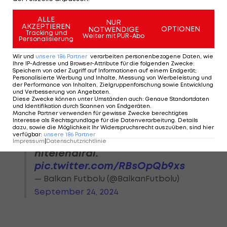
🇷🇸 | Partizan teknik direktörü
ALLE
NUR
Aleksandar Stanojevic:
AKZEPTIEREN
OPTIONEN
NOTWENDIGE
Tracking und
Weiter mit PUR-Abo
"Taraftarlar camı kırdılar, bana
Personalisierung
isabet etti ve hepsi bu, başka
Wir und
unsere
186
Partner
verarbeiten personenbezogene Daten, wie
bir şey olmadı." dedi.
Ihre IP-Adresse und Browser-Attribute für die folgenden Zwecke
:
Speichern von oder Zugriff auf Informationen auf einem Endgerät;
#BalkanFutbolu
Personalisierte Werbung und Inhalte, Messung von Werbeleistung und
der Performance von Inhalten, Zielgruppenforschung sowie Entwicklung
und Verbesserung von Angeboten
.
Diese Zwecke können unter Umständen auch
:
Genaue Standortdaten
Ayrıca böyle ezici bir
und Identifikation durch Scannen von Endgeräten
.
mağlubiyetten sonra basının
Manche Partner verwenden für gewisse Zwecke berechtigtes
Interesse als Rechtsgrundlage für die Datenverarbeitung. Details
karşısına çıkmak istediğini ve
dazu, sowie die Möglichkeit Ihr Widerspruchsrecht auszuüben, sind hier
verfügbar
:
unsere
186
Partner
olayı "utanç verici" olarak
Impressum
|
Datenschutzrichtlinie
nitelendirdi.
pic.twitter.com/RBsOpQb9xs
— Balkan Futbolu (@BalkanFutbolu)
September 24, 2024