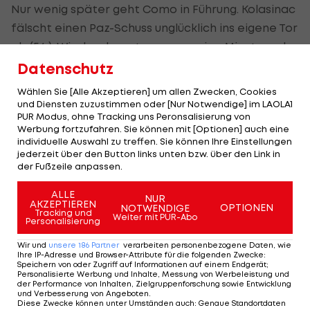
Nur wenig später geht Como in Führung. Kolasinac
fälscht einen Paz-Schuss unglücklich ins eigene Tor
ab (54.). Wieder dauert es nur wenige Minuten, ehe
der nächste Treffer fällt. Nach einem Konter lässt
Datenschutz
Fadera Atalanta-Captain De Roon alt aussehen
Wählen Sie [Alle Akzeptieren] um allen Zwecken, Cookies
und netzt zum 3:1 ein (58.).
und Diensten zuzustimmen oder [Nur Notwendige] im LAOLA1
PUR Modus, ohne Tracking uns Peronsalisierung von
Werbung fortzufahren. Sie können mit [Optionen] auch eine
Je näher das Spiel dem Ende zugeht, umso mehr
individuelle Auswahl zu treffen. Sie können Ihre Einstellungen
übernimmt Atalanta wieder die Kontrolle. Man
jederzeit über den Button links unten bzw. über den Link in
der Fußzeile anpassen.
kommt auch zur einen oder anderen Gelegenheit.
Lookman kann tief in der Nachspielzeit vom Punkt
ALLE
NUR
AKZEPTIEREN
noch zum Anschluss treffen (90.+7), doch
OPTIONEN
NOTWENDIGE
Tracking und
Weiter mit PUR-Abo
Personalisierung
unmittelbar darauf ist das Spiel zu Ende.
Wir und
unsere
186
Partner
verarbeiten personenbezogene Daten, wie
Como springt damit aus der Abstiegszone auf
Ihre IP-Adresse und Browser-Attribute für die folgenden Zwecke
:
Speichern von oder Zugriff auf Informationen auf einem Endgerät;
Rang 15 nach vorne, Atalanta erleidet bereits die
Personalisierte Werbung und Inhalte, Messung von Werbeleistung und
der Performance von Inhalten, Zielgruppenforschung sowie Entwicklung
dritte Saisonniederlage und ist nur Zwölfter.
Zur
und Verbesserung von Angeboten
.
Diese Zwecke können unter Umständen auch
:
Genaue Standortdaten