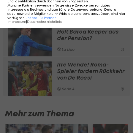
Tabelle der Serie A>>>
und Identifikation durch Scannen von Endgeräten
.
Manche Partner verwenden für gewisse Zwecke berechtigtes
Interesse als Rechtsgrundlage für die Datenverarbeitung. Details
dazu, sowie die Möglichkeit Ihr Widerspruchsrecht auszuüben, sind hier
verfügbar
:
unsere
186
Partner
Impressum
|
Datenschutzrichtlinie
Nach ter Stegen-Ausfall:
Holt Barca Keeper aus
der Pension?
La Liga
Irre Wende! Roma-
Spieler fordern Rückkehr
von De Rossi
Serie A
Mehr zum Thema