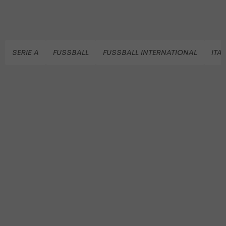
SERIE A
FUSSBALL
FUSSBALL INTERNATIONAL
ITA