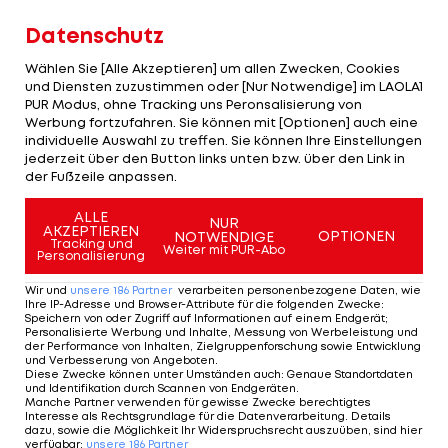
in Turin nie so wirklich zurecht. Immer wieder
Datenschutz
wurde am Denkmal des Portugiesen gekratzt,
Wählen Sie [Alle Akzeptieren] um allen Zwecken, Cookies
fehlende Champions-League-Erfolge der "Alten
und Diensten zuzustimmen oder [Nur Notwendige] im LAOLA1
Dame" wurden CR7 angerechnet.
PUR Modus, ohne Tracking uns Peronsalisierung von
Werbung fortzufahren. Sie können mit [Optionen] auch eine
individuelle Auswahl zu treffen. Sie können Ihre Einstellungen
In den vergangenen Tagen kamen daher
jederzeit über den Button links unten bzw. über den Link in
vermehrt Abwanderungsgerüchte hervor, am
der Fußzeile anpassen.
Freitag bestätigte Juve-Trainer
Massimiliano
ALLE
NUR
Allegri
diese auch: "Er hat mir gestern gesagt, dass
AKZEPTIEREN
OPTIONEN
NOTWENDIGE
Tracking und
Weiter mit PUR-Abo
er nicht bei uns bleiben will." Er sei deshalb aber
Personalisierung
nicht enttäuscht, betonte der Italiener. "Der Klub
Wir und
unsere
186
Partner
verarbeiten personenbezogene Daten, wie
Ihre IP-Adresse und Browser-Attribute für die folgenden Zwecke
:
ist das Wichtigste. Er war drei Jahre hier und hat
Speichern von oder Zugriff auf Informationen auf einem Endgerät;
Personalisierte Werbung und Inhalte, Messung von Werbeleistung und
seinen Beitrag geleistet, jetzt verlässt er uns und
der Performance von Inhalten, Zielgruppenforschung sowie Entwicklung
und Verbesserung von Angeboten
.
das Leben geht weiter."
Diese Zwecke können unter Umständen auch
:
Genaue Standortdaten
und Identifikation durch Scannen von Endgeräten
.
Manche Partner verwenden für gewisse Zwecke berechtigtes
Laut Allegri hatte Ronaldo noch am Samstag
Interesse als Rechtsgrundlage für die Datenverarbeitung. Details
dazu, sowie die Möglichkeit Ihr Widerspruchsrecht auszuüben, sind hier
verkündet, dass er weiter für Juventus spielen
verfügbar
:
unsere
186
Partner