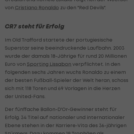
von
Cristiano Ronaldo
zu den "Red Devils".
CR7 steht für Erfolg
Im Old Trafford startete der portugiesische
Superstar seine beeindruckende Laufbahn. 2003
wurde der damals 18-Jährige für rund 20 Millionen
Euro von
Sporting Lissabon
verpflichtet. In den
folgenden sechs Jahren wuchs Ronaldo zu einem
der besten Fußball-Spieler der Welt heran, schoss
sich mit 118 Toren und 69 Vorlagen in die Herzen
der United-Fans.
Der fünffache Ballon-D'Or-Gewinner steht für
Erfolg. 34 Titel auf nationaler und internationaler
Ebene stehen in der Karriere-Vita des 36-jährigen
Stürmers. Dazu kommen 19 Trophäen als