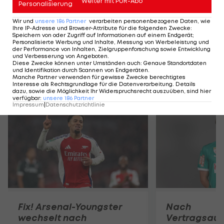
Weiter mit PUR-Abo
Personalisierung
Ex-Chelsea-Star heuert
in Griechenland an
Wir und
unsere
186
Partner
verarbeiten personenbezogene Daten, wie
Ihre IP-Adresse und Browser-Attribute für die folgenden Zwecke
:
Speichern von oder Zugriff auf Informationen auf einem Endgerät;
Personalisierte Werbung und Inhalte, Messung von Werbeleistung und
der Performance von Inhalten, Zielgruppenforschung sowie Entwicklung
International
und Verbesserung von Angeboten
.
Diese Zwecke können unter Umständen auch
:
Genaue Standortdaten
und Identifikation durch Scannen von Endgeräten
.
Manche Partner verwenden für gewisse Zwecke berechtigtes
Interesse als Rechtsgrundlage für die Datenverarbeitung. Details
Mehr zum Thema
dazu, sowie die Möglichkeit Ihr Widerspruchsrecht auszuüben, sind hier
verfügbar
:
unsere
186
Partner
Impressum
|
Datenschutzrichtlinie
Fix! Arsenal-Youngster
Nach
wechselt nach
Vertragsaufl