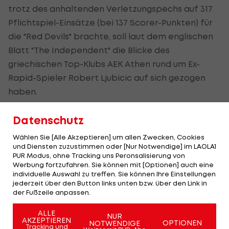
trotz des anhaltenden Verletzungspechs auf 317
Pflichtspiel-Einsätze (bei 137 Scorer-Punkten) für
die "Red Devils" brachte, soll laut dem englischen
Blatt "The Independent" die Blicke des
griechischen Top-Klubs AEK Athen rund um Ex-
Rapid-Spieler Robert Ljubicic auf sich gezogen
haben.
Offenbar wird dem 30-fachen französischen
Datenschutz
Nationalspieler ein Rekordvertrag angeboten,
Wählen Sie [Alle Akzeptieren] um allen Zwecken, Cookies
der ihm ein wöchentliches Salär von knapp
und Diensten zuzustimmen oder [Nur Notwendige] im LAOLA1
weniger als 300.000 Euro einbringen soll. Damit
PUR Modus, ohne Tracking uns Peronsalisierung von
Werbung fortzufahren. Sie können mit [Optionen] auch eine
würde Martial den aktuellen Spitzenverdiener Erik
individuelle Auswahl zu treffen. Sie können Ihre Einstellungen
Lamela ablösen, der seit seiner Ankunft in der
jederzeit über den Button links unten bzw. über den Link in
der Fußzeile anpassen.
griechischen Hauptstadt bei einem
Wochengehalt von knapp über 200.000 Euro hält.
ALLE
NUR
AKZEPTIEREN
OPTIONEN
NOTWENDIGE
Tracking und