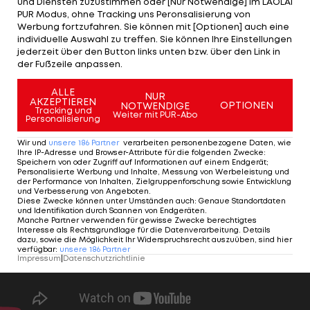
große Abwehrhüne auf 18 Einsätze für die
und Diensten zuzustimmen oder [Nur Notwendige] im LAOLA1
PUR Modus, ohne Tracking uns Peronsalisierung von
österreichische Nationalelf.
Werbung fortzufahren. Sie können mit [Optionen] auch eine
individuelle Auswahl zu treffen. Sie können Ihre Einstellungen
jederzeit über den Button links unten bzw. über den Link in
ÖFB-Kicker im Visier von
der Fußzeile anpassen.
Leverkusen und Inter
ALLE
NUR
AKZEPTIEREN
OPTIONEN
NOTWENDIGE
Tracking und
Weiter mit PUR-Abo
International
Personalisierung
Wir und
unsere
186
Partner
verarbeiten personenbezogene Daten, wie
Ihre IP-Adresse und Browser-Attribute für die folgenden Zwecke
:
Speichern von oder Zugriff auf Informationen auf einem Endgerät;
Personalisierte Werbung und Inhalte, Messung von Werbeleistung und
der Performance von Inhalten, Zielgruppenforschung sowie Entwicklung
und Verbesserung von Angeboten
.
Diese Zwecke können unter Umständen auch
:
Genaue Standortdaten
und Identifikation durch Scannen von Endgeräten
.
Manche Partner verwenden für gewisse Zwecke berechtigtes
Interesse als Rechtsgrundlage für die Datenverarbeitung. Details
dazu, sowie die Möglichkeit Ihr Widerspruchsrecht auszuüben, sind hier
verfügbar
:
unsere
186
Partner
Impressum
|
Datenschutzrichtlinie