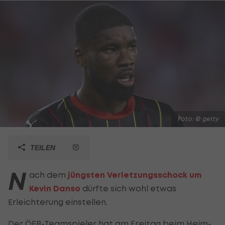
Foto: © getty
TEILEN
N
ach dem
jüngsten Verletzungsschock um
Kevin Danso
dürfte sich wohl etwas
Erleichterung einstellen.
Der ÖFB-Teamspieler hat am Freitag beim Heim-