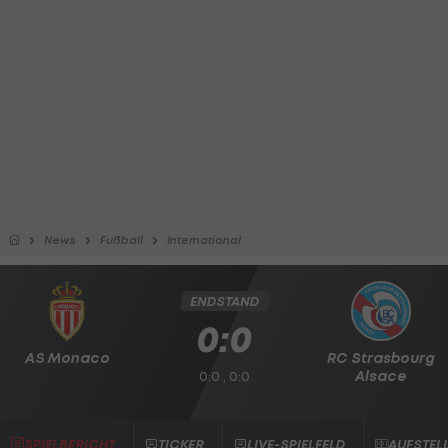
News
Fußball
International
ENDSTAND
0:0
AS Monaco
RC Strasbourg
Alsace
0:0 , 0:0
SPIELBERICHT
TICKER
LIVE-SPIELFELD
AUFSTEL