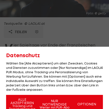
Foto: © getty
Textquelle: © LAOLA1.at
TEILEN
V
ier Spieltage vor Ende der französischen
Ligue 1
muss die
AS Monaco
weiter um die
Datenschutz
Vizemeisterschaft bangen. Gegen den RC
Wählen Sie [Alle Akzeptieren] um allen Zwecken, Cookies
Straßburg reicht es daheim nur zu einem 0:0.
und Diensten zuzustimmen oder [Nur Notwendige] im LAOLA1
PUR Modus, ohne Tracking uns Peronsalisierung von
Biereth wird in der Nachspielzeit der ersten
Werbung fortzufahren. Sie können mit [Optionen] auch eine
individuelle Auswahl zu treffen. Sie können Ihre Einstellungen
Hälfte ebenso ein Tor wegen Abseits vom VAR
jederzeit über den Button links unten bzw. über den Link in
aberkannt (45.+3), wie in der Schlussphase dem
der Fußzeile anpassen.
Ebenfalls-Ex-Grazer Emegha (86.).
ALLE
NUR
AKZEPTIEREN
OPTIONEN
NOTWENDIGE
Kontrahent Olympique Marseille macht es gegen
Tracking und
Weiter mit PUR-Abo
Personalisierung