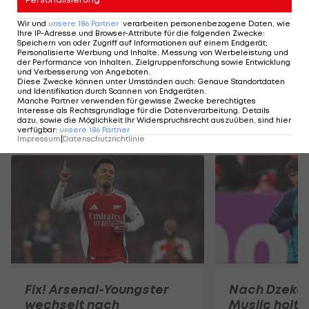
den HSC Montpellier besser, siegt 5:1. Dadurch ist
Wir und
unsere
186
Partner
verarbeiten personenbezogene Daten, wie
"OM" wieder Zweiter, hat einen Punkt Vorsprung
Ihre IP-Adresse und Browser-Attribute für die folgenden Zwecke
:
Speichern von oder Zugriff auf Informationen auf einem Endgerät;
auf das Team von Adi Hütter.
Personalisierte Werbung und Inhalte, Messung von Werbeleistung und
der Performance von Inhalten, Zielgruppenforschung sowie Entwicklung
und Verbesserung von Angeboten
.
Meister
Paris Saint-Germain
schlägt Le Havre 2:1.
Diese Zwecke können unter Umständen auch
:
Genaue Standortdaten
und Identifikation durch Scannen von Endgeräten
.
Manche Partner verwenden für gewisse Zwecke berechtigtes
Interesse als Rechtsgrundlage für die Datenverarbeitung. Details
dazu, sowie die Möglichkeit Ihr Widerspruchsrecht auszuüben, sind hier
Mehr zum Thema
verfügbar
:
unsere
186
Partner
Impressum
|
Datenschutzrichtlinie
Fix! Arsenal-Youngster
Nach Dzeko
wechselt nach
Muslic holt 