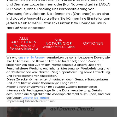
mit Olympique Marseille gleich. Marseille schlug
und Diensten zuzustimmen oder [Nur Notwendige] im LAOLA1
PUR Modus, ohne Tracking uns Peronsalisierung von
Nizza mit 2:0.
Werbung fortzufahren. Sie können mit [Optionen] auch eine
individuelle Auswahl zu treffen. Sie können Ihre Einstellungen
jederzeit über den Button links unten bzw. über den Link in
ENDSTAND
der Fußzeile anpassen.
0:3
AJ Auxerre
AS Monaco
ALLE
NUR
AKZEPTIEREN
0:2 , 0:1
OPTIONEN
NOTWENDIGE
Tracking und
Weiter mit PUR-Abo
Personalisierung
8'
Thilo Kehrer
Wir und
unsere
186
Partner
verarbeiten personenbezogene Daten, wie
25'
Vanderson
Ihre IP-Adresse und Browser-Attribute für die folgenden Zwecke
:
Speichern von oder Zugriff auf Informationen auf einem Endgerät;
89'
Denis Zakaria
Personalisierte Werbung und Inhalte, Messung von Werbeleistung und
der Performance von Inhalten, Zielgruppenforschung sowie Entwicklung
und Verbesserung von Angeboten
.
SPIELBERICHT
TICKER
LIVE-SPIELFELD
AUFSTEL
Diese Zwecke können unter Umständen auch
:
Genaue Standortdaten
und Identifikation durch Scannen von Endgeräten
.
Manche Partner verwenden für gewisse Zwecke berechtigtes
Interesse als Rechtsgrundlage für die Datenverarbeitung. Details
dazu, sowie die Möglichkeit Ihr Widerspruchsrecht auszuüben, sind hier
Gesundheitszustand
verfügbar
:
unsere
186
Partner
Impressum
|
Datenschutzrichtlinie
unklar: Lens verzichtet
auf Danso-Einsatz