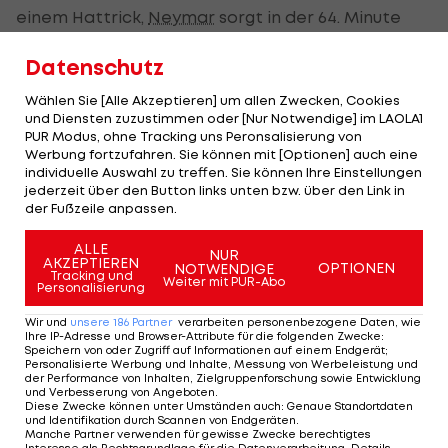
einem Hattrick,
Neymar
sorgt in der 64. Minute
per Elfmeter für den Schlusspunkt.
Datenschutz
Marseille bezwingt Dijon 2:0, Bordeaux und Caen
Wählen Sie [Alle Akzeptieren] um allen Zwecken, Cookies
trennen sich torlos, Rennes und Nantes mit einem
und Diensten zuzustimmen oder [Nur Notwendige] im LAOLA1
PUR Modus, ohne Tracking uns Peronsalisierung von
1:1.
Werbung fortzufahren. Sie können mit [Optionen] auch eine
individuelle Auswahl zu treffen. Sie können Ihre Einstellungen
PSG (39) führt vor Lille (26), Montpellier (25) und
jederzeit über den Button links unten bzw. über den Link in
der Fußzeile anpassen.
Lyon (24). Monaco (7) liegt auf dem 19. und
vorletzten Platz.
ALLE
NUR
AKZEPTIEREN
OPTIONEN
NOTWENDIGE
Tracking und
Weiter mit PUR-Abo
Personalisierung
Mehr zum Thema
Wir und
unsere
186
Partner
verarbeiten personenbezogene Daten, wie
Ihre IP-Adresse und Browser-Attribute für die folgenden Zwecke
:
Speichern von oder Zugriff auf Informationen auf einem Endgerät;
Personalisierte Werbung und Inhalte, Messung von Werbeleistung und
der Performance von Inhalten, Zielgruppenforschung sowie Entwicklung
und Verbesserung von Angeboten
.
Diese Zwecke können unter Umständen auch
:
Genaue Standortdaten
und Identifikation durch Scannen von Endgeräten
.
Manche Partner verwenden für gewisse Zwecke berechtigtes