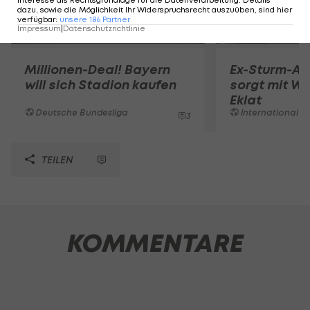
Interesse als Rechtsgrundlage für die Datenverarbeitung. Details
dazu, sowie die Möglichkeit Ihr Widerspruchsrecht auszuüben, sind hier
verfügbar
:
unsere
186
Partner
Impressum
|
Datenschutzrichtlinie
Millionen-Deal! Bayern
Ex-Sturm-An
will sich Stadion kaufen
sorgt mit Wü
Eklat
Deutsche Bundesliga
International
3
TEILEN
KOMMENTARE