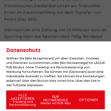
französischen Medienberichten ein finanzieller
Streit im Zusammenhang mit dem Transfer von
Pedro Díaz 2023.
Demnach sei eine Zahlung von 1,5 Millionen Euro an
Sporting Gijón aus Spanien noch fällig. Bordeaux
sieht das anders und will gegen die FIFA-
Datenschutz
Entscheidung Rechtsmittel beim Internationalen
Sportgerichtshof (CAS) und vor dem nationalen
Wählen Sie [Alle Akzeptieren] um allen Zwecken, Cookies
Gericht einlegen.
und Diensten zuzustimmen oder [Nur Notwendige] im LAOLA1
PUR Modus, ohne Tracking uns Peronsalisierung von
Werbung fortzufahren. Sie können mit [Optionen] auch eine
individuelle Auswahl zu treffen. Sie können Ihre Einstellungen
Kahn wollte Bordeaux mit Investoren
jederzeit über den Button links unten bzw. über den Link in
übernehmen
der Fußzeile anpassen.
ALLE
Bordeaux hat seit Jahren massive finanzielle
NUR
AKZEPTIEREN
OPTIONEN
NOTWENDIGE
Tracking und
Probleme, zeitweise hatten sich Schulden von
Weiter mit PUR-Abo
Personalisierung
mehr als 100 Millionen Euro angehäuft. Bereits im