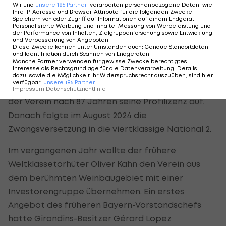
Wir und
unsere
186
Partner
verarbeiten personenbezogene Daten, wie
vergangenen Jahr war der Verein kurzzeitig mit
Ihre IP-Adresse und Browser-Attribute für die folgenden Zwecke
:
Speichern von oder Zugriff auf Informationen auf einem Endgerät;
einer Transfersperre belegt worden.
Personalisierte Werbung und Inhalte, Messung von Werbeleistung und
der Performance von Inhalten, Zielgruppenforschung sowie Entwicklung
und Verbesserung von Angeboten
.
Bordeaux war Ende Juli 2024 aufgrund eines
Diese Zwecke können unter Umständen auch
:
Genaue Standortdaten
und Identifikation durch Scannen von Endgeräten
.
Insolvenzverfahrens mit einem Zwangsabstieg in
Manche Partner verwenden für gewisse Zwecke berechtigtes
Interesse als Rechtsgrundlage für die Datenverarbeitung. Details
die dritte Liga bestraft worden. Weil
dazu, sowie die Möglichkeit Ihr Widerspruchsrecht auszuüben, sind hier
verfügbar
:
unsere
186
Partner
Verhandlungen mit Investoren scheiterten, gab
Impressum
|
Datenschutzrichtlinie
der Verein nach 87 Jahren seine Profilizenz auf.
Danach folgte im August 2024 die
Zwangsversetzung in die viertklassige National 2.
Im vergangenen Jahr wollte der frühere
Weltklassetorhüter Oliver Kahn den Verein aus
dem berühmten Weinbaugebiet mit einer
Investorengruppe übernehmen. Ein erstes
Angebot des früheren Bayern-Vorstandschefs
hatte Girondins-Besitzer Gérard Lopez