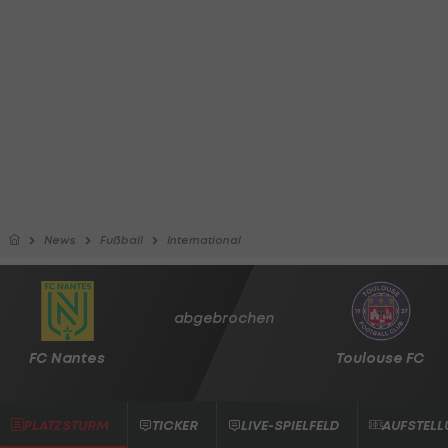
News
Fußball
International
abgebrochen
FC Nantes
Toulouse FC
PLATZSTURM
TICKER
LIVE-SPIELFELD
AUFSTEL