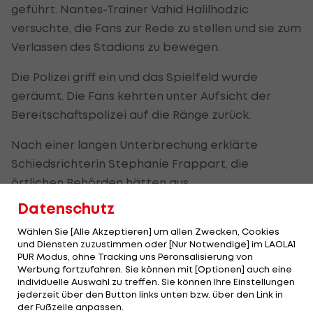
geführt. Nantes-Trainer Vahid Halilhodzic
versuchte, die Fans zur Rede zu stellen und sie zum
Verlassen des Stadions zu bewegen.
Die Polizei griff ein und das Spielfeld wurde
geräumt. Die Fans kehrten unter Aufsicht der
Bereitschaftspolizei auf die Ränge zurück.
Nach einer langen Unterbrechung erklärte
Schiedsrichterin Stephanie Frappart, die
örtlichen Behörden hätten aus
Sicherheitsgründen die Absage des Spiels
Datenschutz
angeordnet. Nantes ging als Tabellen-17. in die
Wählen Sie [Alle Akzeptieren] um allen Zwecken, Cookies
Partie und war bereits abgestiegen.
und Diensten zuzustimmen oder [Nur Notwendige] im LAOLA1
PUR Modus, ohne Tracking uns Peronsalisierung von
Werbung fortzufahren. Sie können mit [Optionen] auch eine
"Die Welt stürzt über mir ein"
individuelle Auswahl zu treffen. Sie können Ihre Einstellungen
jederzeit über den Button links unten bzw. über den Link in
der Fußzeile anpassen.