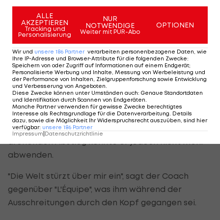
Frankreichs Sportministerin Marina
Ferrari
verurteilte die Gewaltszenen als vollkommen
ALLE
NUR
AKZEPTIEREN
OPTIONEN
NOTWENDIGE
inakzeptabel. "Die vom Präfekten beschlossene
Tracking und
Weiter mit PUR-Abo
Personalisierung
endgültige Unterbrechung dieses Spiels war
Wir und
unsere
186
Partner
verarbeiten personenbezogene Daten, wie
unumgänglich. Solche Vorfälle dürfen nicht
Ihre IP-Adresse und Browser-Attribute für die folgenden Zwecke
:
Speichern von oder Zugriff auf Informationen auf einem Endgerät;
toleriert werden." Die Urheber der Gewalttaten
Personalisierte Werbung und Inhalte, Messung von Werbeleistung und
müssten identifiziert und streng bestraft werden.
der Performance von Inhalten, Zielgruppenforschung sowie Entwicklung
und Verbesserung von Angeboten
.
Diese Zwecke können unter Umständen auch
:
Genaue Standortdaten
und Identifikation durch Scannen von Endgeräten
.
Für Trainerlegende Halilhodzic ging die Karriere
Manche Partner verwenden für gewisse Zwecke berechtigtes
damit unrühmlich zu Ende. Der 74-jährige Bosnier
Interesse als Rechtsgrundlage für die Datenverarbeitung. Details
dazu, sowie die Möglichkeit Ihr Widerspruchsrecht auszuüben, sind hier
übernahm den kriselnden Klub im März, den
verfügbar
:
unsere
186
Partner
Impressum
|
Datenschutzrichtlinie
drohenden Abstieg konnte er jedoch nicht mehr
abwenden.
"Die Welt stürzt über mir ein", sagt der Coach
gegenüber "L'Équipe", was ihm während der
Ausschreitungen durch den Kopf gegangen sei.