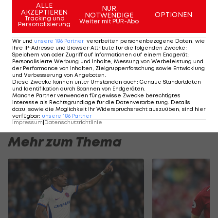
ALLE
NUR
1:1
AKZEPTIEREN
OPTIONEN
NOTWENDIGE
Tracking und
Weiter mit PUR-Abo
Brighton & Hove
Chelsea FC
Personalisierung
Albion
0:1 , 1:0
Wir und
unsere
186
Partner
verarbeiten personenbezogene Daten, wie
Ihre IP-Adresse und Browser-Attribute für die folgenden Zwecke
:
Speichern von oder Zugriff auf Informationen auf einem Endgerät;
SPIELBERICHT
TICKER
LIVE-SPIELFELD
STATISTI
Personalisierte Werbung und Inhalte, Messung von Werbeleistung und
der Performance von Inhalten, Zielgruppenforschung sowie Entwicklung
und Verbesserung von Angeboten
.
Diese Zwecke können unter Umständen auch
:
Genaue Standortdaten
Premier League - Tabelle >>>
und Identifikation durch Scannen von Endgeräten
.
Manche Partner verwenden für gewisse Zwecke berechtigtes
Interesse als Rechtsgrundlage für die Datenverarbeitung. Details
Premier League - Spielplan/Ergebnisse >>>
dazu, sowie die Möglichkeit Ihr Widerspruchsrecht auszuüben, sind hier
verfügbar
:
unsere
186
Partner
Impressum
|
Datenschutzrichtlinie
Mehr zum Thema