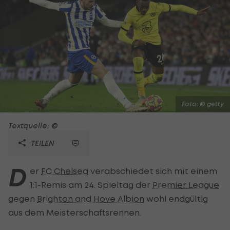
Foto: © getty
Textquelle: ©
TEILEN
D
er
FC Chelsea
verabschiedet sich mit einem
1:1-Remis am 24. Spieltag der
Premier League
gegen
Brighton and Hove Albion
wohl endgültig
aus dem Meisterschaftsrennen.