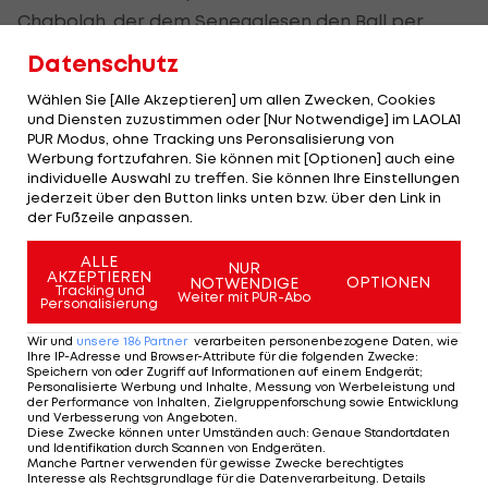
Chabolah, der dem Senegalesen den Ball per
Kopf serviert.
Datenschutz
In der 26. Minute erhöht Mohamed Salah: Der
Wählen Sie [Alle Akzeptieren] um allen Zwecken, Cookies
und Diensten zuzustimmen oder [Nur Notwendige] im LAOLA1
Ägypter überwindet Mendy aus spitem Winkel und
PUR Modus, ohne Tracking uns Peronsalisierung von
kurzer Distanz (26.).
Werbung fortzufahren. Sie können mit [Optionen] auch eine
individuelle Auswahl zu treffen. Sie können Ihre Einstellungen
jederzeit über den Button links unten bzw. über den Link in
Obwohl es bis zur 42. Minute dauert, ehe Kelleher
der Fußzeile anpassen.
hinter sich greifen muss, geht die Partie mit dem
späteren Endstand in die Pause. Per absolutem
ALLE
NUR
AKZEPTIEREN
OPTIONEN
NOTWENDIGE
Traumtor verkürzt Mateo Kovacic, als er nach
Tracking und
Weiter mit PUR-Abo
Personalisierung
einer Ecke aus der zweiten Reihe einfach
Wir und
unsere
186
Partner
verarbeiten personenbezogene Daten, wie
draufhält und volley ins Kreuzeck trifft (42.). In der
Ihre IP-Adresse und Browser-Attribute für die folgenden Zwecke
:
Speichern von oder Zugriff auf Informationen auf einem Endgerät;
Nachspielzeit der ersten Hälfte überlupft
Personalisierte Werbung und Inhalte, Messung von Werbeleistung und
der Performance von Inhalten, Zielgruppenforschung sowie Entwicklung
Christian Pulisic den Keeper zum 2:2 (45.+1).
und Verbesserung von Angeboten
.
Diese Zwecke können unter Umständen auch
:
Genaue Standortdaten
und Identifikation durch Scannen von Endgeräten
.
Nach Seitenwechsel haben beide Teams die
Manche Partner verwenden für gewisse Zwecke berechtigtes
Interesse als Rechtsgrundlage für die Datenverarbeitung. Details
großen Gelegenheiten zur Entscheidung. Erst