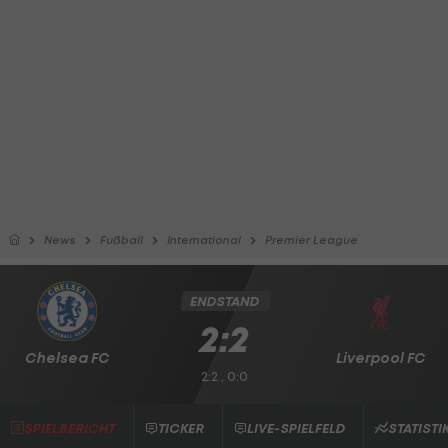
News
Fußball
International
Premier League
ENDSTAND
2:2
Chelsea FC
Liverpool FC
2:2 , 0:0
SPIELBERICHT
TICKER
LIVE-SPIELFELD
STATISTI