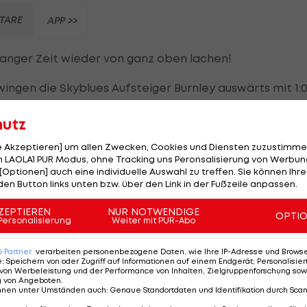
TARE
APP >>
 langer Zeit wieder von ganz oben lachen!
ngen die Skyblues Aufsteiger Burnley auswärts mit 1:0
ing Haaland, der bereits in der fünften Minute zum
hutz
le Akzeptieren] um allen Zwecken, Cookies und Diensten zuzustimme
 LAOLA1 PUR Modus, ohne Tracking uns Peronsalisierung von Werbung
[Optionen] auch eine individuelle Auswahl zu treffen. Sie können Ihre
den Button links unten bzw. über den Link in der Fußzeile anpassen.
ZEPTIEREN
NUR NOTWENDIGE
OPTI
Personalisierung
Weiter mit PUR-Abo
7 Schüssen hätten die Cityzens auch gut und gerne me
on
Pep Guardiola
ist über die volle Spielzeit hinweg
6
Partner
verarbeiten personenbezogene Daten, wie Ihre IP-Adresse und Browser-
e
:
Speichern von oder Zugriff auf Informationen auf einem Endgerät; Personalisi
von Werbeleistung und der Performance von Inhalten, Zielgruppenforschung sow
g von Angeboten
.
igkeit vor dem Tor, sodass die Partie angesichts des
nnen unter Umständen auch
:
Genaue Standortdaten und Identifikation durch Sca