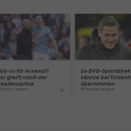
jà-vu für Arsenal?
Ex-BVB-Sportdirek
ty greift nach der
könnte bei Totten
bellenspitze
übernehmen
Premier League
Premier League
1