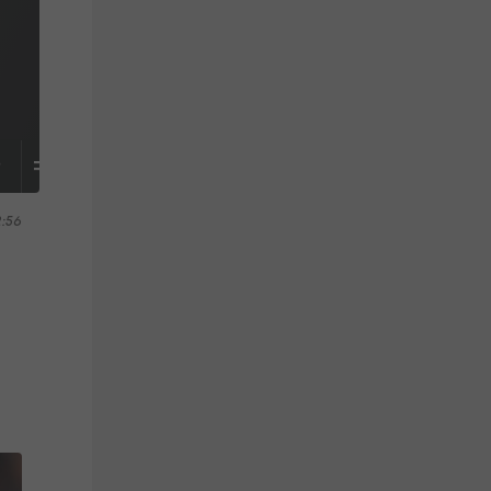
S
TABELLE
2:56