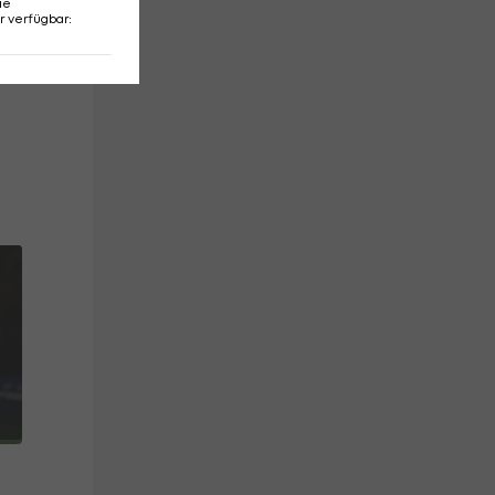
ie
r verfügbar
: