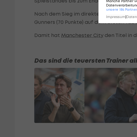
Spielstandes bis zum Ende offen bleibt.
Manche Partner v
Datenverarbeitung
unsere
186
Partne
Nach dem Sieg im direkten Duell mit Ars
Impressum
|
Datens
Gunners (70 Punkte) auf dem ersten Tabe
Damit hat
Manchester City
den Titel in 
Das sind die teuersten Trainer all