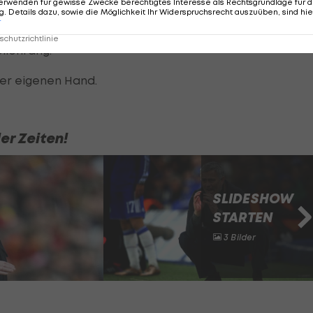
erwenden für gewisse Zwecke berechtigtes Interesse als Rechtsgrundlage für d
. Details dazu, sowie die Möglichkeit Ihr Widerspruchsrecht auszuüben, sind hie
r
enal am Sonntag steht City nun punktgleich mit den
chutzrichtlinie
llenrang.
der eigenen Hand.
er Zeiten!
SLIDESHOW
STARTEN
3 Bilder