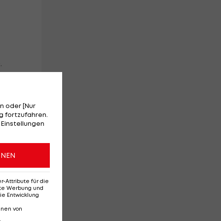
.
n oder [Nur
 fortzufahren.
 Einstellungen
ONEN
hr
Attribute für die
erte Werbung und
ie Entwicklung
nnen von