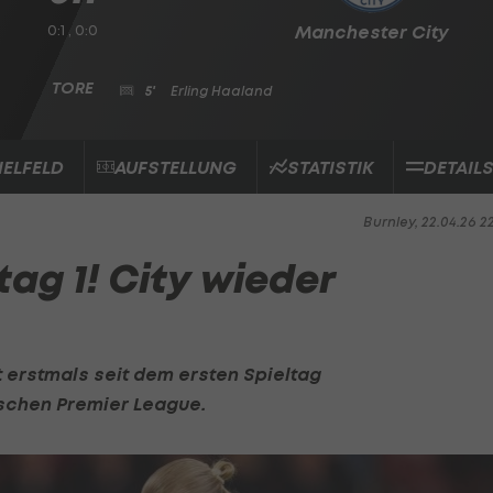
0:1 , 0:0
Manchester City
5'
Erling Haaland
IELFELD
AUFSTELLUNG
STATISTIK
DETAIL
Burnley, 22.04.26 2
tag 1! City wieder
 erstmals seit dem ersten Spieltag
ischen
Premier League
.