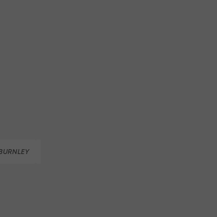
BURNLEY
ERLING BRAUT HAALAND