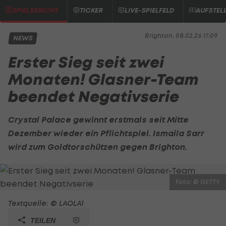
SPIELBERICHT
TICKER
LIVE-SPIELFELD
AUFSTEL
Brighton, 08.02.26 17:09
NEWS
Erster Sieg seit zwei
Monaten! Glasner-Team
beendet Negativserie
Crystal Palace
gewinnt erstmals seit Mitte
Dezember wieder ein Pflichtspiel. Ismaila Sarr
wird zum Goldtorschützen gegen Brighton.
Foto: © GETTY
Textquelle: © LAOLA1
TEILEN