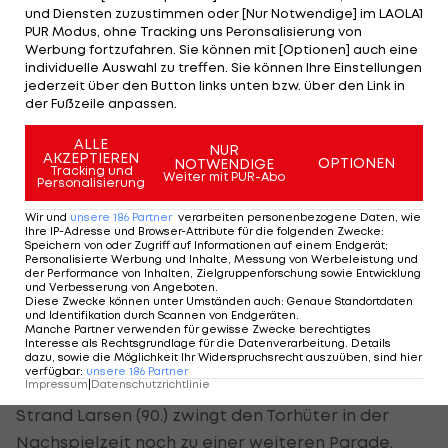
und Diensten zuzustimmen oder [Nur Notwendige] im LAOLA1
wenig Kapital schlägt.
PUR Modus, ohne Tracking uns Peronsalisierung von
Werbung fortzufahren. Sie können mit [Optionen] auch eine
individuelle Auswahl zu treffen. Sie können Ihre Einstellungen
Glasners Goldgriff entscheidet
jederzeit über den Button links unten bzw. über den Link in
der Fußzeile anpassen.
Zu Beginn des zweiten Durchgangs beweist
Oliver
ALLE
NUR
Glasner
ein glückliches Händchen mit der
AKZEPTIEREN
OPTIONEN
NOTWENDIGE
Tracking und
Weiter mit PUR-Abo
Einwechslung von Evann Guessand. Dieser Joker
Personalisierung
sticht sofort und bereitet den Führungstreffer vor,
Wir und
unsere
186
Partner
verarbeiten personenbezogene Daten, wie
Ihre IP-Adresse und Browser-Attribute für die folgenden Zwecke
:
als Ismaila Sarr den Ball im Netz unterbringt (61.).
Speichern von oder Zugriff auf Informationen auf einem Endgerät;
Personalisierte Werbung und Inhalte, Messung von Werbeleistung und
der Performance von Inhalten, Zielgruppenforschung sowie Entwicklung
Brighton versucht in der Folge den Druck zu
und Verbesserung von Angeboten
.
Diese Zwecke können unter Umständen auch
:
Genaue Standortdaten
erhöhen, doch ein Abschluss von Charalampos
und Identifikation durch Scannen von Endgeräten
.
Manche Partner verwenden für gewisse Zwecke berechtigtes
Kostoulas (65.) findet nicht den Weg ins Ziel, da der
Interesse als Rechtsgrundlage für die Datenverarbeitung. Details
dazu, sowie die Möglichkeit Ihr Widerspruchsrecht auszuüben, sind hier
Schlussmann pariert. Trotz der Bemühungen der
verfügbar
:
unsere
186
Partner
Impressum
|
Datenschutzrichtlinie
Hausherren bleibt Palace gefährlich: Jorgen
Strand Larsen (90.) zwingt den Torhüter in der
Nachspielzeit noch zu einer weiteren Parade.