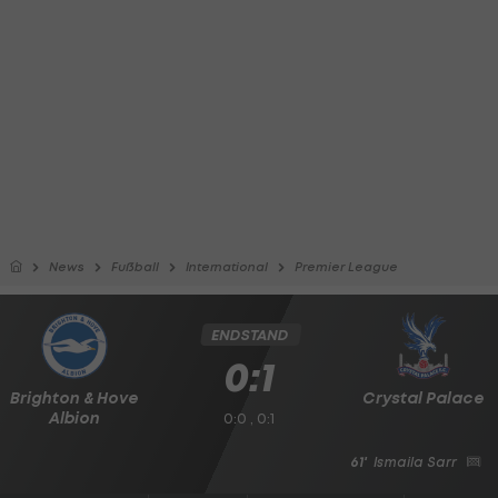
News
Fußball
International
Premier League
ENDSTAND
0:1
Brighton & Hove
Crystal Palace
Albion
0:0 , 0:1
61'
Ismaila Sarr