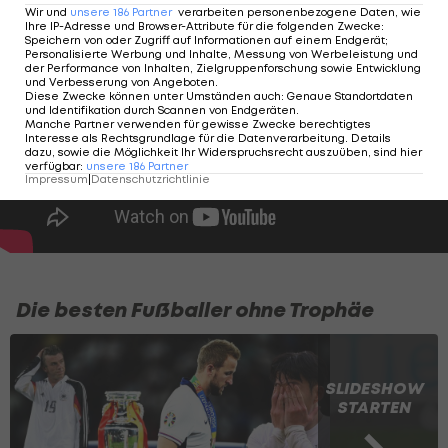
Wir und
unsere
186
Partner
verarbeiten personenbezogene Daten, wie
Ihre IP-Adresse und Browser-Attribute für die folgenden Zwecke
:
Speichern von oder Zugriff auf Informationen auf einem Endgerät;
Personalisierte Werbung und Inhalte, Messung von Werbeleistung und
der Performance von Inhalten, Zielgruppenforschung sowie Entwicklung
und Verbesserung von Angeboten
.
Diese Zwecke können unter Umständen auch
:
Genaue Standortdaten
und Identifikation durch Scannen von Endgeräten
.
Manche Partner verwenden für gewisse Zwecke berechtigtes
Interesse als Rechtsgrundlage für die Datenverarbeitung. Details
dazu, sowie die Möglichkeit Ihr Widerspruchsrecht auszuüben, sind hier
verfügbar
:
unsere
186
Partner
Impressum
|
Datenschutzrichtlinie
Die besten Fußballer ohne Trophäe
SLIDESHOW
STARTEN