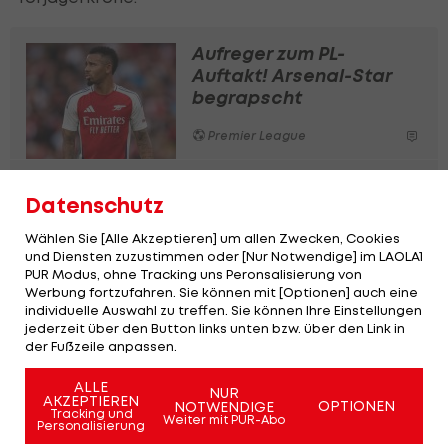
Aufreger zum PL-
Auftakt! Arsenal-Star
begrapscht
Premier League
Premier-League-
Datenschutz
Schiris müssen
Lieblingsklub nennen
Wählen Sie [Alle Akzeptieren] um allen Zwecken, Cookies
und Diensten zuzustimmen oder [Nur Notwendige] im LAOLA1
Premier League
PUR Modus, ohne Tracking uns Peronsalisierung von
Werbung fortzufahren. Sie können mit [Optionen] auch eine
individuelle Auswahl zu treffen. Sie können Ihre Einstellungen
Premier-League-Klub
jederzeit über den Button links unten bzw. über den Link in
sorgt für neuen
der Fußzeile anpassen.
Rekordtransfer
ALLE
NUR
AKZEPTIEREN
Premier League
OPTIONEN
NOTWENDIGE
Tracking und
Weiter mit PUR-Abo
Personalisierung