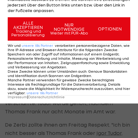
Fokus auf Charakter und Offensive
jederzeit über den Button links unten bzw. über den Link in
der Fußzeile anpassen.
"Was ich tun möchte, was ich sofort erreichen
möchte, ist der Charakter, der richtige Geist, der
ALLE
NUR
AKZEPTIEREN
OPTIONEN
NOTWENDIGE
richtige Mut zum Spielen, zum Angreifen, denn die
Tracking und
Weiter mit PUR-Abo
Personalisierung
DNA dieses Vereins, dieser Mannschaft ist es, Tore
Wir und
unsere
186
Partner
verarbeiten personenbezogene Daten, wie
zu finden, zu schießen", sagte er. Nach etwa einer
Ihre IP-Adresse und Browser-Attribute für die folgenden Zwecke
:
Speichern von oder Zugriff auf Informationen auf einem Endgerät;
Woche Arbeit mit den Spielern zeigte er sich
Personalisierte Werbung und Inhalte, Messung von Werbeleistung und
der Performance von Inhalten, Zielgruppenforschung sowie Entwicklung
"sicher positiver" bezüglich des Klassenerhalts.
und Verbesserung von Angeboten
.
Diese Zwecke können unter Umständen auch
:
Genaue Standortdaten
und Identifikation durch Scannen von Endgeräten
.
Die Spurs, amtierende Europa-League-Sieger,
Manche Partner verwenden für gewisse Zwecke berechtigtes
Interesse als Rechtsgrundlage für die Datenverarbeitung. Details
entließen
Igor Tudor
nach 44 Tagen einer
dazu, sowie die Möglichkeit Ihr Widerspruchsrecht auszuüben, sind hier
verfügbar
:
unsere
186
Partner
Interimszeit, die die Misere Tottenhams
Impressum
|
Datenschutzrichtlinie
verschärfte. Tudor wurde geholt, nachdem
Thomas Frank nur acht Monate im Amt war.
De Zerbi zollte ihnen am Freitag Respekt. "Ich bin
nicht besser als Thomas Frank oder
Igor Tudor
,