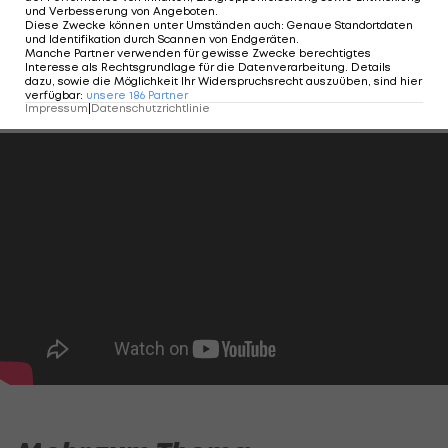
Lotst Kompany
und Verbesserung von Angeboten
.
englischen Teamspieler
Diese Zwecke können unter Umständen auch
:
Genaue Standortdaten
und Identifikation durch Scannen von Endgeräten
.
an die Säbener Straße?
Manche Partner verwenden für gewisse Zwecke berechtigtes
Interesse als Rechtsgrundlage für die Datenverarbeitung. Details
dazu, sowie die Möglichkeit Ihr Widerspruchsrecht auszuüben, sind hier
Premier League
verfügbar
:
unsere
186
Partner
Impressum
|
Datenschutzrichtlinie