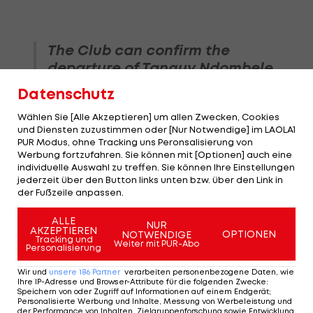
The Club can confirm the
departure of Tanguy Ndombele
following the mutual
Datenschutz
termination of his contract,
Wählen Sie [Alle Akzeptieren] um allen Zwecken, Cookies
effective from 30 June, upon
und Diensten zuzustimmen oder [Nur Notwendige] im LAOLA1
the conclusion of his current
PUR Modus, ohne Tracking uns Peronsalisierung von
loan spell.
Werbung fortzufahren. Sie können mit [Optionen] auch eine
individuelle Auswahl zu treffen. Sie können Ihre Einstellungen
jederzeit über den Button links unten bzw. über den Link in
Wishing you all the best for the
der Fußzeile anpassen.
future, Tanguy 🤍
ALLE
— Tottenham Hotspur (@SpursOfficial)
NUR
AKZEPTIEREN
OPTIONEN
NOTWENDIGE
Tracking und
June 12, 2024
Weiter mit PUR-Abo
Personalisierung
Wir und
unsere
186
Partner
verarbeiten personenbezogene Daten, wie
Ihre IP-Adresse und Browser-Attribute für die folgenden Zwecke
:
Speichern von oder Zugriff auf Informationen auf einem Endgerät;
Personalisierte Werbung und Inhalte, Messung von Werbeleistung und
der Performance von Inhalten, Zielgruppenforschung sowie Entwicklung