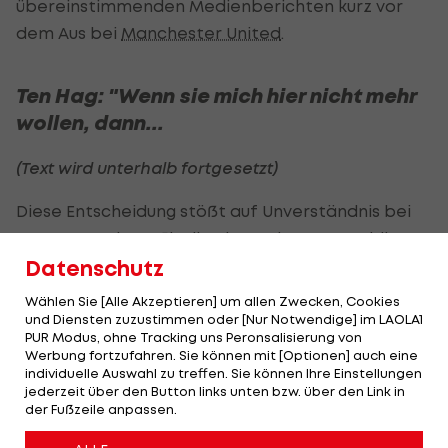
übereinstimmenden Medienberichten kurz vor
dem Aus bei
Manchester United
.
Ten Hag: "Wenn sie mich hier nicht mehr
wollen, dann...
(Text wird unterhalb fortgesetzt)
Diese Entscheidung stößt auf Unverständnis bei
Ten Hag: "Beim Fußball geht es darum, Trophäen
zu gewinnen. Ich möchte den besten Fußball
Datenschutz
spielen lassen, dynamischen Angriffsfußball, aber
Wählen Sie [Alle Akzeptieren] um allen Zwecken, Cookies
am Ende geht es darum, Spiele und Pokale zu
und Diensten zuzustimmen oder [Nur Notwendige] im LAOLA1
PUR Modus, ohne Tracking uns Peronsalisierung von
gewinnen."
Werbung fortzufahren. Sie können mit [Optionen] auch eine
individuelle Auswahl zu treffen. Sie können Ihre Einstellungen
"Zwei Trophäen in zwei Saisons, dazu drei Finals.
jederzeit über den Button links unten bzw. über den Link in
der Fußzeile anpassen.
Das ist nicht so schlecht. Wenn sie mich hier nicht
mehr wollen, dann gehe ich woanders hin und