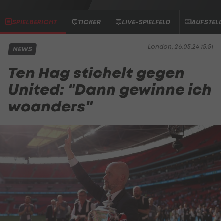
SPIELBERICHT
TICKER
LIVE-SPIELFELD
AUFSTEL
London, 26.05.24 15:51
NEWS
Ten Hag stichelt gegen
United: "Dann gewinne ich
woanders"