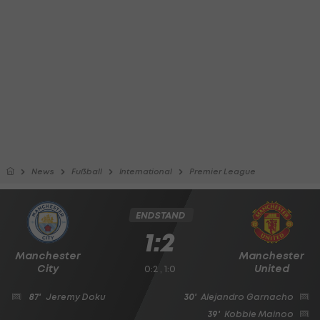
News
Fußball
International
Premier League
ENDSTAND
1:2
Manchester
Manchester
City
United
0:2 , 1:0
87'
Jeremy Doku
30'
Alejandro Garnacho
39'
Kobbie Mainoo