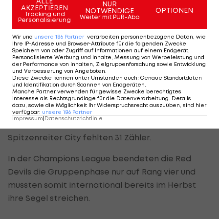
ALLE
NUR
AKZEPTIEREN
gewinne Trophäen. Das ist das, was ich tun werde",
OPTIONEN
NOTWENDIGE
Tracking und
Weiter mit PUR-Abo
Personalisierung
wird Ten Hag anschließend deutlich und stichelt
gegen seinen (Noch-) Arbeitgeber. Der
Wir und
unsere
186
Partner
verarbeiten personenbezogene Daten, wie
Ihre IP-Adresse und Browser-Attribute für die folgenden Zwecke
:
Niederländer gewann in der Vorsaison mit den
Speichern von oder Zugriff auf Informationen auf einem Endgerät;
Personalisierte Werbung und Inhalte, Messung von Werbeleistung und
Red Devils den Carbao Cup.
der Performance von Inhalten, Zielgruppenforschung sowie Entwicklung
und Verbesserung von Angeboten
.
Diese Zwecke können unter Umständen auch
:
Genaue Standortdaten
In der
Premier League
lief es für den
und Identifikation durch Scannen von Endgeräten
.
Manche Partner verwenden für gewisse Zwecke berechtigtes
Traditionsklub in der abgelaufenen Saison aber so
Interesse als Rechtsgrundlage für die Datenverarbeitung. Details
dazu, sowie die Möglichkeit Ihr Widerspruchsrecht auszuüben, sind hier
gar nicht nach Wunsch.
Manchester United
verfügbar
:
unsere
186
Partner
Impressum
|
Datenschutzrichtlinie
beendete die Saison auf Rang acht, auf
Spitzenreiter City fehlten 31 Zähler.
In der Champions League beendeten die Red
Devils die Gruppenphase nur auf Rang vier und
mussten somit international bereits im Herbst
ihre Segel streichen.