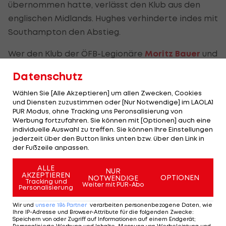
übernommen hatte, verlässt den Klub aus den
englischen Midlands. Hughes verhinderte indes mit
Southampton den Abstieg.
Wer den Klub der ÖFB-Legionäre
Moritz Bauer
und
Kevin Wimmer
übernimmt, soll "so früh wie
Datenschutz
möglich" beschlossen sein, so die "Potters".
Wählen Sie [Alle Akzeptieren] um allen Zwecken, Cookies
Wie Lambert hat auch Wimmer keine Zukunft bei
und Diensten zuzustimmen oder [Nur Notwendige] im LAOLA1
PUR Modus, ohne Tracking uns Peronsalisierung von
Stoke. Der 25-Jährige soll kurz vor einem Wechsel
Werbung fortzufahren. Sie können mit [Optionen] auch eine
zu
Hannover 96
stehen.
individuelle Auswahl zu treffen. Sie können Ihre Einstellungen
jederzeit über den Button links unten bzw. über den Link in
der Fußzeile anpassen.
Arnautovic-
ALLE
Trainer
NUR
AKZEPTIEREN
OPTIONEN
NOTWENDIGE
muss gehen
Tracking und
Weiter mit PUR-Abo
Personalisierung
Premier League
Wir und
unsere
186
Partner
verarbeiten personenbezogene Daten, wie
Ihre IP-Adresse und Browser-Attribute für die folgenden Zwecke
:
Speichern von oder Zugriff auf Informationen auf einem Endgerät;
Personalisierte Werbung und Inhalte, Messung von Werbeleistung und