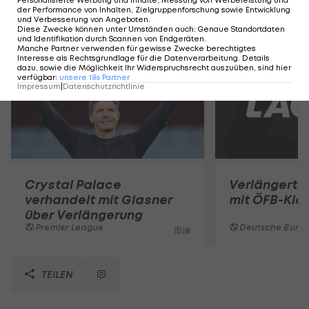
der Performance von Inhalten, Zielgruppenforschung sowie Entwicklung
Mehr zum Thema
und Verbesserung von Angeboten
.
Diese Zwecke können unter Umständen auch
:
Genaue Standortdaten
und Identifikation durch Scannen von Endgeräten
.
Manche Partner verwenden für gewisse Zwecke berechtigtes
Interesse als Rechtsgrundlage für die Datenverarbeitung. Details
dazu, sowie die Möglichkeit Ihr Widerspruchsrecht auszuüben, sind hier
verfügbar
:
unsere
186
Partner
Impressum
|
Datenschutzrichtlinie
Crystal Palace
Verlängert R
verhandelt mit Glasner
mit ÖFB-Kic
über Verlängerung
Premier League
Deutsche Bunde
18
TEILEN