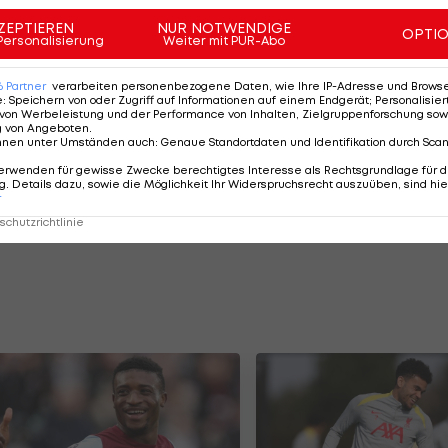
ch bis 2026. Er hat aktuell einen Marktwert von 14
ZEPTIEREN
NUR NOTWENDIGE
OPTI
Personalisierung
Weiter mit PUR-Abo
dass der Klub sicherlich eine satte Summe für den Spie
6
Partner
verarbeiten personenbezogene Daten, wie Ihre IP-Adresse und Browser-
e
:
Speichern von oder Zugriff auf Informationen auf einem Endgerät; Personalisi
ich 20 Millionen Euro für den Spieler an Barcelona.
von Werbeleistung und der Performance von Inhalten, Zielgruppenforschung sow
g von Angeboten
.
eim Klub. Unter diesem Preis ist ein Wechsel nach Saud
nnen unter Umständen auch
:
Genaue Standortdaten und Identifikation durch Sca
erwenden für gewisse Zwecke berechtigtes Interesse als Rechtsgrundlage für d
. Details dazu, sowie die Möglichkeit Ihr Widerspruchsrecht auszuüben, sind hie
r
ilianer 20 PL-Einsätze. Allerdings stand er dabei nur
chutzrichtlinie