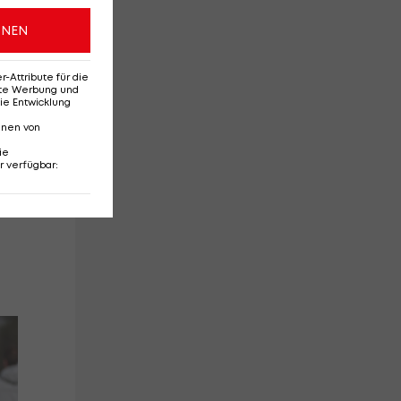
ONEN
ler
Attribute für die
erte Werbung und
ie Entwicklung
i-
nnen von
ie
r verfügbar
:
Brentford-Kapitän
Ex-
verstärkt Arsenals
sc