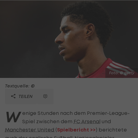
Foto: © getty
Textquelle: ©
TEILEN
W
enige Stunden nach dem Premier-League-
Spiel zwischen dem
FC Arsenal
und
Manchester United
(
Spielbericht >>
) berichtete
auch der englische Fußball-Nationalspieler