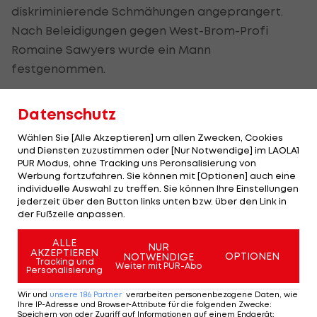
diskriminierende Schmähungen angeprangert.
Nach Beleidigungen gegen West-Brom-Profi
Romaine Sawyers wurde ein Mann
festgenommen.
Rashford schrieb auf Twitter, er werde keine
Datenschutz
Screenshots der Nachrichten teilen. "Das wäre
unverantwortlich, und wie ihr euch vorstellen
Wählen Sie [Alle Akzeptieren] um allen Zwecken, Cookies
und Diensten zuzustimmen oder [Nur Notwendige] im LAOLA1
könnt, steht auch nichts Originelles drin", erklärte
PUR Modus, ohne Tracking uns Peronsalisierung von
er. "Wunderschöne Kinder aller Hautfarben folgen
Werbung fortzufahren. Sie können mit [Optionen] auch eine
individuelle Auswahl zu treffen. Sie können Ihre Einstellungen
mir, und die müssen das nicht lesen.
jederzeit über den Button links unten bzw. über den Link in
Wunderschöne Hautfarben, die man nur feiern
der Fußzeile anpassen.
sollte."
ALLE
NUR
AKZEPTIEREN
OPTIONEN
NOTWENDIGE
Tracking und
Weiter mit PUR-Abo
Personalisierung
I’m not sharing screenshots. It
Wir und
unsere
186
Partner
verarbeiten personenbezogene Daten, wie
Ihre IP-Adresse und Browser-Attribute für die folgenden Zwecke
:
would be irresponsible to do so
Speichern von oder Zugriff auf Informationen auf einem Endgerät;