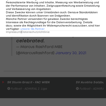
Personalisierte Werbung und Inhalte, Messung von Werbeleistung und
and as you can imagine there’s
der Performance von Inhalten, Zielgruppenforschung sowie Entwicklung
und Verbesserung von Angeboten
.
nothing original in them. I have
Diese Zwecke können unter Umständen auch
:
Genaue Standortdaten
beautiful children of all colours
und Identifikation durch Scannen von Endgeräten
.
Manche Partner verwenden für gewisse Zwecke berechtigtes
following me and they don’t
Interesse als Rechtsgrundlage für die Datenverarbeitung. Details
dazu, sowie die Möglichkeit Ihr Widerspruchsrecht auszuüben, sind hier
need to read it. Beautiful
verfügbar
:
unsere
186
Partner
Impressum
|
Datenschutzrichtlinie
colours that should only be
celebrated.
— Marcus Rashford MBE
(@MarcusRashford)
January 30, 2021
SK Sturm Graz II - FAC WIEN
SV Austria Salzburg
Fußball - ADMIRAL 2. Liga
Fußball - ADMIRAL 