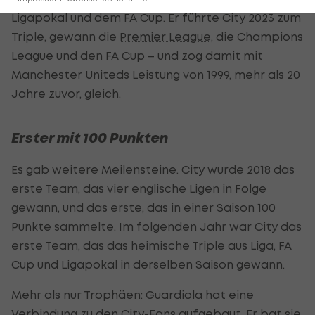
Ligapokal und dem FA Cup. Er führte City 2023 zum
Triple, gewann die
Premier League
, die Champions
League und den FA Cup – und zog damit mit
Manchester Uniteds Leistung von 1999, mehr als 20
Jahre zuvor, gleich.
Erster mit 100 Punkten
Es gab weitere Meilensteine. City wurde 2018 das
erste Team, das vier englische Ligen in Folge
gewann, und das erste, das in einer Saison 100
Punkte sammelte. Im folgenden Jahr war City das
erste Team, das das heimische Triple aus Liga, FA
Cup und Ligapokal in derselben Saison gewann.
Mehr als nur Trophäen: Guardiola hat eine
Verbindung zu den City-Fans aufgebaut. Er bat sie