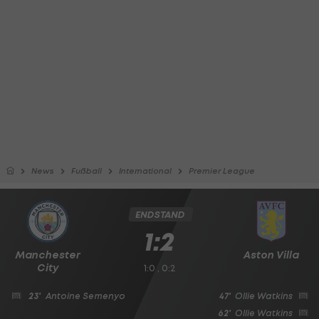
News
Fußball
International
Premier League
ENDSTAND
1:2
Manchester
Aston Villa
City
1:0 , 0:2
23'
Antoine Semenyo
47'
Ollie Watkins
62'
Ollie Watkins