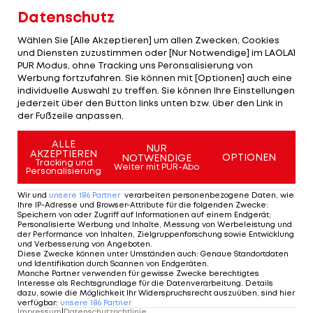
für den Klub geleistet hat, ist absolut brillant",
Datenschutz
sagte City-Fan Fred Taylor (82) gegenüber der
Wählen Sie [Alle Akzeptieren] um allen Zwecken, Cookies
Nachrichtenagentur. "Ich kann mir keinen anderen
und Diensten zuzustimmen oder [Nur Notwendige] im LAOLA1
PUR Modus, ohne Tracking uns Peronsalisierung von
Trainer vorstellen, der das in den 10 Jahren, die er
Werbung fortzufahren. Sie können mit [Optionen] auch eine
hier war, geleistet hat."
individuelle Auswahl zu treffen. Sie können Ihre Einstellungen
jederzeit über den Button links unten bzw. über den Link in
der Fußzeile anpassen.
Guardiola kam im Sommer 2016 zu City und führte
das Team in den Besitz von Abu Dhabi zu sechs
ALLE
NUR
AKZEPTIEREN
Premier-League-Titeln und 2023 zum ersten
OPTIONEN
NOTWENDIGE
Tracking und
Weiter mit PUR-Abo
Personalisierung
Champions-League-Sieg.
Wir und
unsere
186
Partner
verarbeiten personenbezogene Daten, wie
"Das ist es, was wir uns immer gewünscht haben ...
Ihre IP-Adresse und Browser-Attribute für die folgenden Zwecke
:
Speichern von oder Zugriff auf Informationen auf einem Endgerät;
das hatten wir noch nie erreicht", sagte Taylor.
Personalisierte Werbung und Inhalte, Messung von Werbeleistung und
der Performance von Inhalten, Zielgruppenforschung sowie Entwicklung
"Das war wahrscheinlich der Höhepunkt seiner
und Verbesserung von Angeboten
.
Diese Zwecke können unter Umständen auch
:
Genaue Standortdaten
Amtszeit."
und Identifikation durch Scannen von Endgeräten
.
Manche Partner verwenden für gewisse Zwecke berechtigtes
Interesse als Rechtsgrundlage für die Datenverarbeitung. Details
Guardiolas Trophäenschrank beinhaltet in dieser
dazu, sowie die Möglichkeit Ihr Widerspruchsrecht auszuüben, sind hier
verfügbar
:
unsere
186
Partner
Saison das nationale Double aus dem englischen
Impressum
|
Datenschutzrichtlinie