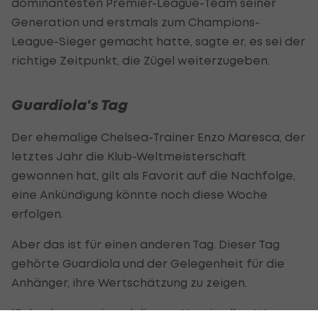
dominantesten Premier-League-Team seiner
Generation und erstmals zum Champions-
League-Sieger gemacht hatte, sagte er, es sei der
richtige Zeitpunkt, die Zügel weiterzugeben.
Guardiola's Tag
Der ehemalige Chelsea-Trainer Enzo Maresca, der
letztes Jahr die Klub-Weltmeisterschaft
gewonnen hat, gilt als Favorit auf die Nachfolge,
eine Ankündigung könnte noch diese Woche
erfolgen.
Aber das ist für einen anderen Tag. Dieser Tag
gehörte Guardiola und der Gelegenheit für die
Anhänger, ihre Wertschätzung zu zeigen.
"Er bedeutet mir und diesem Verein alles. Was er