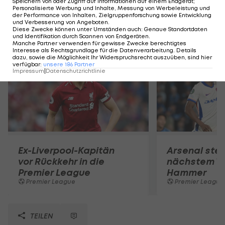
Speichern von oder Zugriff auf Informationen auf einem Endgerät;
Personalisierte Werbung und Inhalte, Messung von Werbeleistung und
der Performance von Inhalten, Zielgruppenforschung sowie Entwicklung
und Verbesserung von Angeboten
.
Diese Zwecke können unter Umständen auch
:
Genaue Standortdaten
Mehr zum Thema
und Identifikation durch Scannen von Endgeräten
.
Manche Partner verwenden für gewisse Zwecke berechtigtes
Interesse als Rechtsgrundlage für die Datenverarbeitung. Details
dazu, sowie die Möglichkeit Ihr Widerspruchsrecht auszuüben, sind hier
verfügbar
:
unsere
186
Partner
Impressum
|
Datenschutzrichtlinie
Ex-Liverpool-Kapitän
Arsenal steh
vor Rückkehr in die
nächstem Tr
Premier League
Hammer
Premier League
Premier League
TEILEN