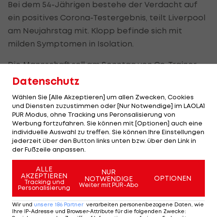
Bei dem 54-Jährigen bestehe der Verdacht auf
ein positives Corona-Testergebnis, teilt Liverpool
am Neujahrstag mit. Klopp befinde sich mit
milden Symptomen in Isolation.
Die Mannschaft soll am Sonntag von Co-Trainer
Pepijn Lijnders betreut werden. Klopp hatte am
Datenschutz
Freitag bekanntgegeben, dass es im Profi-Team
Wählen Sie [Alle Akzeptieren] um allen Zwecken, Cookies
der "Reds" drei weitere Corona-Verdachtsfälle
und Diensten zuzustimmen oder [Nur Notwendige] im LAOLA1
PUR Modus, ohne Tracking uns Peronsalisierung von
gegeben habe. Auch im Betreuerstab habe es
Werbung fortzufahren. Sie können mit [Optionen] auch eine
neue positive Tests gegeben.
individuelle Auswahl zu treffen. Sie können Ihre Einstellungen
jederzeit über den Button links unten bzw. über den Link in
der Fußzeile anpassen.
Der Klub erklärt nun am Samstag, innerhalb der
Mannschaft gebe es bis auf die drei von Klopp
ALLE
NUR
AKZEPTIEREN
erwähnten Spieler keine weiteren positiven Fälle.
OPTIONEN
NOTWENDIGE
Tracking und
Weiter mit PUR-Abo
Personalisierung
Bei drei Mitgliedern des Betreuerstabs bestehe
aber ein Corona-Verdacht.
Wir und
unsere
186
Partner
verarbeiten personenbezogene Daten, wie
Ihre IP-Adresse und Browser-Attribute für die folgenden Zwecke
: