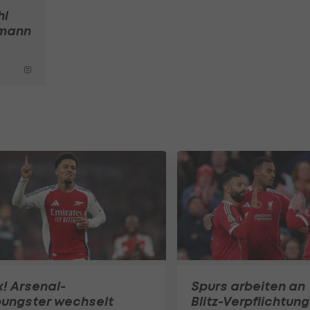
hl
rmann
x! Arsenal-
Spurs arbeiten an
oungster wechselt
Blitz-Verpflichtung