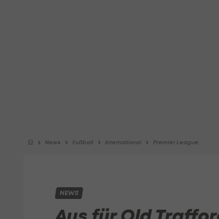
News
Fußball
International
Premier League
NEWS
Aus für Old Traff