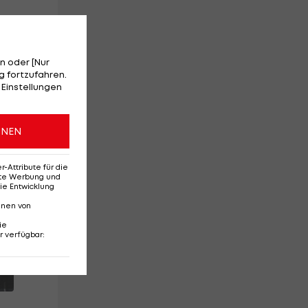
n oder [Nur
 fortzufahren.
r
 Einstellungen
ONEN
Attribute für die
erte Werbung und
ie Entwicklung
nnen von
ie
r verfügbar
: