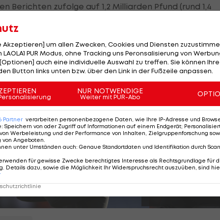
 Berichten zufolge auf 1,2 Milliarden Pfund (rund 1,4
eubau auf zwei Milliarden Pfund (2,4 Milliarden Euro)
hutz
le Akzeptieren] um allen Zwecken, Cookies und Diensten zuzustimme
 LAOLA1 PUR Modus, ohne Tracking uns Peronsalisierung von Werbung
der das Projekt maßgeblich vorantreibt, hatte im Februa
[Optionen] auch eine individuelle Auswahl zu treffen. Sie können Ihre
on könne das "Wembley des Nordens" werden.
den Button links unten bzw. über den Link in der Fußzeile anpassen.
ZEPTIEREN
NUR NOTWENDIGE
OPTI
Personalisierung
Weiter mit PUR-Abo
-Rot derzeit im Ausland
6
Partner
verarbeiten personenbezogene Daten, wie Ihre IP-Adresse und Browser-
e
:
Speichern von oder Zugriff auf Informationen auf einem Endgerät; Personalisi
von Werbeleistung und der Performance von Inhalten, Zielgruppenforschung sow
g von Angeboten
.
nnen unter Umständen auch
:
Genaue Standortdaten und Identifikation durch Sca
SLIDESHOW
erwenden für gewisse Zwecke berechtigtes Interesse als Rechtsgrundlage für d
STARTEN
. Details dazu, sowie die Möglichkeit Ihr Widerspruchsrecht auszuüben, sind hie
r
7 Bilder
chutzrichtlinie