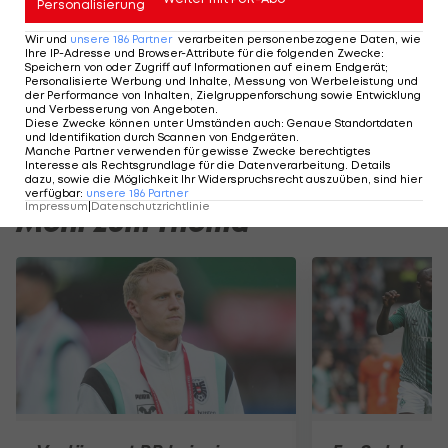
Personalisierung
Frankfurt
Wir und
unsere
186
Partner
verarbeiten personenbezogene Daten, wie
vermiest
Ihre IP-Adresse und Browser-Attribute für die folgenden Zwecke
:
Speichern von oder Zugriff auf Informationen auf einem Endgerät;
Bayern
Personalisierte Werbung und Inhalte, Messung von Werbeleistung und
der Performance von Inhalten, Zielgruppenforschung sowie Entwicklung
das
und Verbesserung von Angeboten
.
Double
Diese Zwecke können unter Umständen auch
:
Genaue Standortdaten
und Identifikation durch Scannen von Endgeräten
.
International
Manche Partner verwenden für gewisse Zwecke berechtigtes
Interesse als Rechtsgrundlage für die Datenverarbeitung. Details
dazu, sowie die Möglichkeit Ihr Widerspruchsrecht auszuüben, sind hier
verfügbar
:
unsere
186
Partner
Impressum
|
Datenschutzrichtlinie
Mehr zum Thema