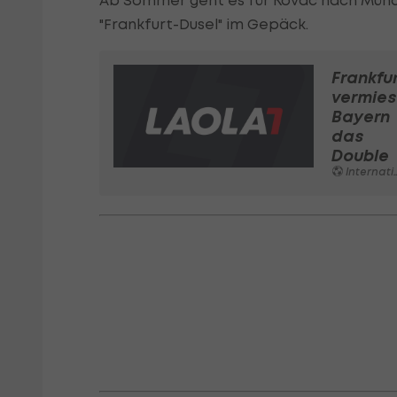
Ab Sommer geht es für Kovac nach Münc
"Frankfurt-Dusel" im Gepäck.
Frankfu
vermies
Bayern
das
Double
International