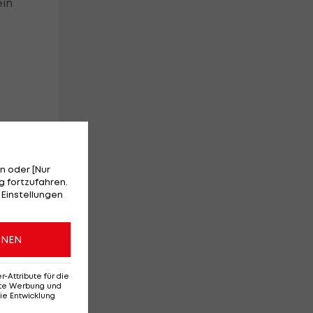
ein
n oder [Nur
 fortzufahren.
 Einstellungen
ONEN
ch
Attribute für die
erte Werbung und
ie Entwicklung