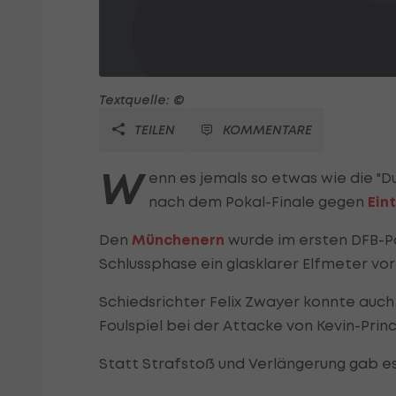
Textquelle: ©
TEILEN
KOMMENTARE
W
enn es jemals so etwas wie die "D
nach dem Pokal-Finale gegen
Ein
Den
Münchenern
wurde im ersten DFB-Po
Schlussphase ein glasklarer Elfmeter vo
Schiedsrichter Felix Zwayer konnte auc
Foulspiel bei der Attacke von Kevin-Pri
Statt Strafstoß und Verlängerung gab es d