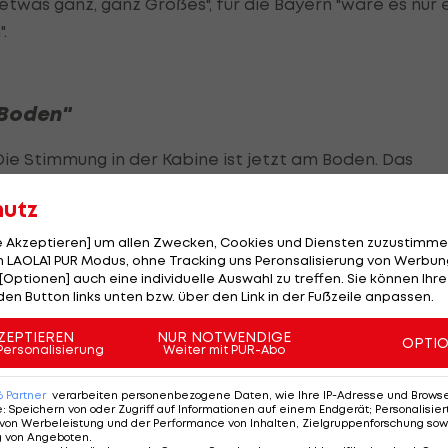
"etwas ganz, ganz Großes", für die Bayern "wäre es nur 
.
 Boden"
Die Stimmung in der Kabine ist jetzt am Boden. Das
ten Wochen ist brutal."
hutz
 Verständnis: "Ich verstehe nicht, wofür es diese
le Akzeptieren] um allen Zwecken, Cookies und Diensten zuzustimme
r Nachspielzeit viel Druck drauf ist, aber das ist keine
 LAOLA1 PUR Modus, ohne Tracking uns Peronsalisierung von Werbung
[Optionen] auch eine individuelle Auswahl zu treffen. Sie können Ihre
den Button links unten bzw. über den Link in der Fußzeile anpassen.
lle keine Erklärung für seinen ausgebliebenen Pfiff
ZEPTIEREN
NUR NOTWENDIGE
OPTI
Personalisierung
Weiter mit PUR-Abo
Partie nicht äußern.
 nicht Schiedsrichter zuschieben: "Das war ein Abklats
6
Partner
verarbeiten personenbezogene Daten, wie Ihre IP-Adresse und Browser-
e
:
Speichern von oder Zugriff auf Informationen auf einem Endgerät; Personalisi
eren. Eigenfehler führen zu Gegentoren und vorne
von Werbeleistung und der Performance von Inhalten, Zielgruppenforschung sow
g von Angeboten
.