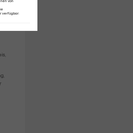
nnen von
ie
r verfügbar
:
is,
g,
r