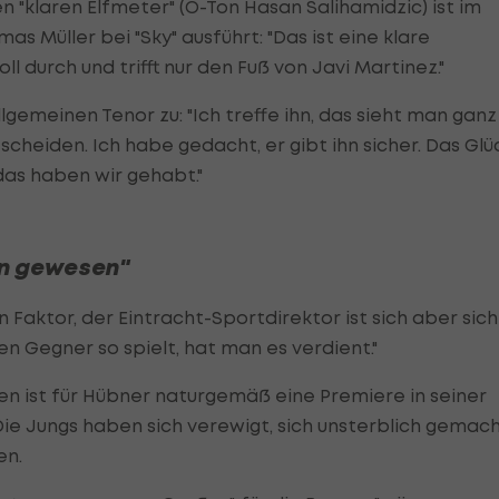
n "klaren Elfmeter" (O-Ton Hasan Salihamidzic) ist im
 Müller bei "Sky" ausführt: "Das ist eine klare
voll durch und trifft nur den Fuß von Javi Martinez."
gemeinen Tenor zu: "Ich treffe ihn, das sieht man ganz
scheiden. Ich habe gedacht, er gibt ihn sicher. Das Glü
as haben wir gehabt."
en gewesen"
 Faktor, der Eintracht-Sportdirektor ist sich aber sich
 Gegner so spielt, hat man es verdient."
hren ist für Hübner naturgemäß eine Premiere in seiner
Die Jungs haben sich verewigt, sich unsterblich gemacht
en.