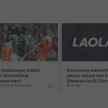
-Salzburger bleibt
Barcelona bewirbt
ei Stammklub
neues Album von 
ssortiert
Sheeran im El Clás
Deutsche Bundesliga
La Liga
6