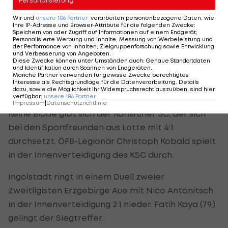
Personalisierung
Köln nicht mehr ausgleichen. Kramaric schießt die
Wir und
unsere
186
Partner
verarbeiten personenbezogene Daten, wie
Gäste mit seinem Treffer in Minute 108 weiter.
Ihre IP-Adresse und Browser-Attribute für die folgenden Zwecke
:
Speichern von oder Zugriff auf Informationen auf einem Endgerät;
Personalisierte Werbung und Inhalte, Messung von Werbeleistung und
ÖFB-Verteidiger
Stefan Posch
wird in Minute 63
der Performance von Inhalten, Zielgruppenforschung sowie Entwicklung
und Verbesserung von Angeboten
.
eingewechselt.
Diese Zwecke können unter Umständen auch
:
Genaue Standortdaten
und Identifikation durch Scannen von Endgeräten
.
Manche Partner verwenden für gewisse Zwecke berechtigtes
Interesse als Rechtsgrundlage für die Datenverarbeitung. Details
KSC und Ingolstadt weiter
dazu, sowie die Möglichkeit Ihr Widerspruchsrecht auszuüben, sind hier
verfügbar
:
unsere
186
Partner
Impressum
|
Datenschutzrichtlinie
Keine Blöße gibt sich der Karlsruher SC, der sich
bei den Sportfreunden aus Lotte mit 4:1
durchsetzt. ÖFB-Legionär Christoph Kobald spielt
in der Innenverteidigung des KSC durch.
Ingolstadt ringt in einem Duell zweier
Zweitligisten Erzgebirge Aue mit Nico Antonitsch
in der Innenverteidigung 2:1 nieder. Fatih Kaya (79.)
gelingt der Siegtreffer.