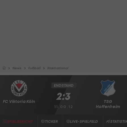
News
Fußball
International
ENDSTAND
2:3
FC Viktoria Köln
TSG
Hoffenheim
1:1 , 0:0 , 1:2
SPIELBERICHT
TICKER
LIVE-SPIELFELD
STATISTI