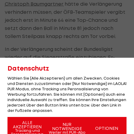
Christoph Baumgartner
hätte die Verlängerung
verhindern müssen, der ÖFB-Teamspieler vergibt
jedoch erst in Minute 64 eine Top-Chance und
setzt dann den Ball in Minute 81 jedoch nach
tollem Steilpass knapp rechts am Tor vorbei.
In der Verlängerung scheint der Bundesligist
wieder auf die Siegerstraße einzubiegen. Ex-
Salzburg-Goalgetter
Munas Dabbur
trifft in Minute
Datenschutz
94 nach Hereingabe von Baumgartner flach ins
Wählen Sie [Alle Akzeptieren] um allen Zwecken, Cookies
Eck.
und Diensten zuzustimmen oder [Nur Notwendige] im LAOLA1
PUR Modus, ohne Tracking uns Peronsalisierung von
Doch der Außenseiter beweist Kämpferherz und
Werbung fortzufahren. Sie können mit [Optionen] auch eine
individuelle Auswahl zu treffen. Sie können Ihre Einstellungen
kommt abermals zum Ausgleich. Christoph Greger
jederzeit über den Button links unten bzw. über den Link in
(102.) gleicht per Kopf nach einem Handle-Eckball
der Fußzeile anpassen.
aus.
ALLE
NUR
AKZEPTIEREN
OPTIONEN
NOTWENDIGE
Den erneuten Führungstreffer Hoffenheims kann
Tracking und
Weiter mit PUR-Abo