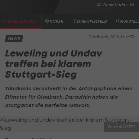
74'
Deniz Undav
SPIELBERICHT
TICKER
LIVE-SPIELFELD
AUFSTEL
Gladbach, 25.01.26 17:33
NEWS
Leweling und Undav
treffen bei klarem
Stuttgart-Sieg
Tabakovic verschießt in der Anfangsphase einen
Elfmeter für Gladbach. Daraufhin haben die
Stuttgarter die perfekte Antwort.
Foto: © GETTY