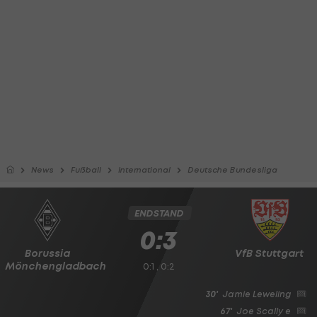
News
Fußball
International
Deutsche Bundesliga
ENDSTAND
0:3
Borussia
VfB Stuttgart
Mönchengladbach
0:1 , 0:2
30'
Jamie Leweling
67'
Joe Scally
e