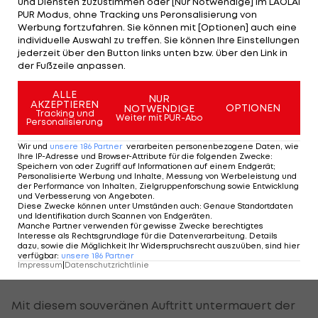
Netz befördert (67.).
und Diensten zuzustimmen oder [Nur Notwendige] im LAOLA1
PUR Modus, ohne Tracking uns Peronsalisierung von
Werbung fortzufahren. Sie können mit [Optionen] auch eine
Wenig später sorgt der eingewechselte
Deniz
individuelle Auswahl zu treffen. Sie können Ihre Einstellungen
Undav
für die endgültige Entscheidung. Nach
jederzeit über den Button links unten bzw. über den Link in
der Fußzeile anpassen.
Vorarbeit von Angelo Stiller markiert er den
dritten Treffer des Tages (74.).
ALLE
NUR
AKZEPTIEREN
OPTIONEN
NOTWENDIGE
Tracking und
Weiter mit PUR-Abo
Personalisierung
Stöger erst spät im Einsatz
Wir und
unsere
186
Partner
verarbeiten personenbezogene Daten, wie
Ihre IP-Adresse und Browser-Attribute für die folgenden Zwecke
:
Aus österreichischer Sicht verläuft der Spieltag
Speichern von oder Zugriff auf Informationen auf einem Endgerät;
Personalisierte Werbung und Inhalte, Messung von Werbeleistung und
ruhig, da
Kevin Stöger
bei den Gladbachern
der Performance von Inhalten, Zielgruppenforschung sowie Entwicklung
und Verbesserung von Angeboten
.
zunächst auf der Bank Platz nimmt.
Diese Zwecke können unter Umständen auch
:
Genaue Standortdaten
und Identifikation durch Scannen von Endgeräten
.
Manche Partner verwenden für gewisse Zwecke berechtigtes
Trainer Polanski bringt den Österreicher erst in
Interesse als Rechtsgrundlage für die Datenverarbeitung. Details
dazu, sowie die Möglichkeit Ihr Widerspruchsrecht auszuüben, sind hier
der Schlussphase (80.) für Florian Neuhaus auf das
verfügbar
:
unsere
186
Partner
Impressum
|
Datenschutzrichtlinie
Feld.
Mit diesem souveränen Auftritt untermauert der