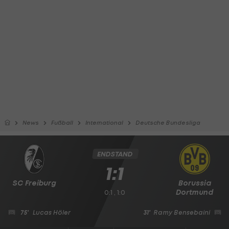
News
Fußball
International
Deutsche Bundesliga
ENDSTAND
1:1
SC Freiburg
Borussia
Dortmund
0:1 , 1:0
75'
Lucas Höler
31'
Ramy Bensebaini