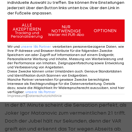
individuelle Auswahl zu treffen. Sie können Ihre Einstellungen
dem BVB im kommenden Spiel gegen
Borussia
jederzeit über den Button links unten bzw. über den Link in
Mönchengladbach
fehlen.
der Fußzeile anpassen.
Dortmund muss in Unterzahl verteidigen und zieht
ALLE
NUR
AKZEPTIEREN
OPTIONEN
NOTWENDIGE
sich tief zurück. Freiburg wittert die Chance,
Tracking und
Weiter mit PUR-Abo
Personalisierung
belagert die gegnerische Hälfte und kommt durch
Wir und
unsere
186
Partner
verarbeiten personenbezogene Daten, wie
Suzuki zur Riesenchance, doch Kobel lenkt den
Ihre IP-Adresse und Browser-Attribute für die folgenden Zwecke
:
Schuss spektakulär an die Latte (73.).
Speichern von oder Zugriff auf Informationen auf einem Endgerät;
Personalisierte Werbung und Inhalte, Messung von Werbeleistung und
der Performance von Inhalten, Zielgruppenforschung sowie Entwicklung
und Verbesserung von Angeboten
.
Dennoch belohnen sich die Hausherren, denn
Diese Zwecke können unter Umständen auch
:
Genaue Standortdaten
Lucas Höler verwandelt eine perfekte
und Identifikation durch Scannen von Endgeräten
.
Manche Partner verwenden für gewisse Zwecke berechtigtes
Hereingabe sehenswert ins rechte obere Eck zum
Interesse als Rechtsgrundlage für die Datenverarbeitung. Details
dazu, sowie die Möglichkeit Ihr Widerspruchsrecht auszuüben, sind hier
1:1. Das Stadion bebt, Freiburg drückt weiter.
verfügbar
:
unsere
186
Partner
Impressum
|
Datenschutzrichtlinie
In der 87. Minute scheint die Sensation perfekt, als
Joker Igor Matanovic zum vermeintlichen 2:1 trifft.
Doch der Jubel hält nur Sekunden, denn der VAR
greift ein und erkennt das Tor wegen Abseits ab.