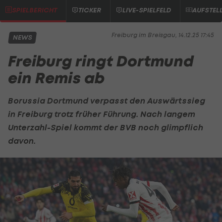
SPIELBERICHT
TICKER
LIVE-SPIELFELD
AUFSTEL
Freiburg im Breisgau, 14.12.25 17:45
NEWS
Freiburg ringt Dortmund
ein Remis ab
Borussia Dortmund
verpasst den Auswärtssieg
in Freiburg trotz früher Führung. Nach langem
Unterzahl-Spiel kommt der BVB noch glimpflich
davon.