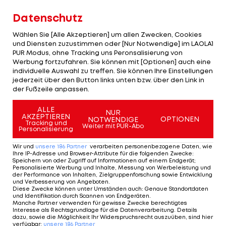
Torgarantie erzielt damit den 18. Treffer im 20.
Datenschutz
Liga-Einsatz. In der 79. Minute sorgt N'Dicka per
Wählen Sie [Alle Akzeptieren] um allen Zwecken, Cookies
Kopf für die Vorentscheidung zum 2:0.
und Diensten zuzustimmen oder [Nur Notwendige] im LAOLA1
PUR Modus, ohne Tracking uns Peronsalisierung von
Frankfurt überholt zumindest bis zum Abendspiel
Werbung fortzufahren. Sie können mit [Optionen] auch eine
individuelle Auswahl zu treffen. Sie können Ihre Einstellungen
Wolfsburg und ist neuer Dritter, Köln liegt als 14.
jederzeit über den Button links unten bzw. über den Link in
vier Punkte vor dem Relegationsplatz.
der Fußzeile anpassen.
ALLE
Deutsche Bundesliga - Spielplan/Ergebnisse >>>
NUR
AKZEPTIEREN
OPTIONEN
NOTWENDIGE
Tracking und
Weiter mit PUR-Abo
Personalisierung
Deutsche Bundesliga - Tabelle >>>
Wir und
unsere
186
Partner
verarbeiten personenbezogene Daten, wie
Ihre IP-Adresse und Browser-Attribute für die folgenden Zwecke
:
Speichern von oder Zugriff auf Informationen auf einem Endgerät;
ÖFB-Legionäre im Einsatz
Personalisierte Werbung und Inhalte, Messung von Werbeleistung und
der Performance von Inhalten, Zielgruppenforschung sowie Entwicklung
und Verbesserung von Angeboten
.
Martin Hinteregger
(Frankfurt) - 90 Minuten
Diese Zwecke können unter Umständen auch
:
Genaue Standortdaten
und Identifikation durch Scannen von Endgeräten
.
Manche Partner verwenden für gewisse Zwecke berechtigtes
Stefan Ilsanker (Frankfurt) - auf der Bank
Interesse als Rechtsgrundlage für die Datenverarbeitung. Details
dazu, sowie die Möglichkeit Ihr Widerspruchsrecht auszuüben, sind hier
verfügbar
:
unsere
186
Partner