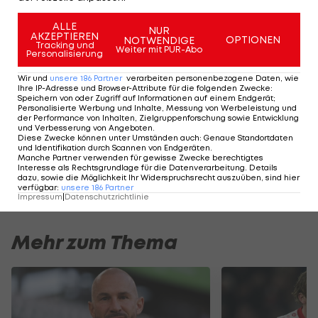
Saison hat mich wieder der große Zusammenhalt
ALLE
NUR
aller hier im Klub begeistert", sagt Rudy in einer
AKZEPTIEREN
OPTIONEN
NOTWENDIGE
Tracking und
Weiter mit PUR-Abo
Personalisierung
Klubaussendung.
Wir und
unsere
186
Partner
verarbeiten personenbezogene Daten, wie
Ihre IP-Adresse und Browser-Attribute für die folgenden Zwecke
:
Speichern von oder Zugriff auf Informationen auf einem Endgerät;
Personalisierte Werbung und Inhalte, Messung von Werbeleistung und
HIGHLIGHTS: LASK - SK Sturm Graz
FC Blau-Weiß Linz 
der Performance von Inhalten, Zielgruppenforschung sowie Entwicklung
und Verbesserung von Angeboten
.
Fußball - Frauen-Bundesliga
Fußball - ADMIRAL 
Diese Zwecke können unter Umständen auch
:
Genaue Standortdaten
und Identifikation durch Scannen von Endgeräten
.
Manche Partner verwenden für gewisse Zwecke berechtigtes
Interesse als Rechtsgrundlage für die Datenverarbeitung. Details
dazu, sowie die Möglichkeit Ihr Widerspruchsrecht auszuüben, sind hier
verfügbar
:
unsere
186
Partner
Impressum
|
Datenschutzrichtlinie
Mehr zum Thema