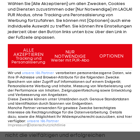
Wählen Sie [Alle Akzeptieren] um allen Zwecken, Cookies
Beschränkungen und das temporäre Verbot im
und Diensten zuzustimmen oder [Nur Notwendige] im LAOLA1
Freizeit- und Amateurbereich reagiert. "Der DOSB
PUR Modus, ohne Tracking uns Peronsalisierung von
Werbung fortzufahren. Sie können mit [Optionen] auch eine
bedauert sehr, dass dieser temporäre Lockdown
individuelle Auswahl zu treffen. Sie können Ihre Einstellungen
inklusive eines Verbots des Amateursports
jederzeit über den Button links unten bzw. über den Link in
der Fußzeile anpassen.
offenbar nötig geworden ist. Wir tragen diese
Maßnahme jedoch verantwortungsbewusst trotz
ALLE
NUR
AKZEPTIEREN
OPTIONEN
NOTWENDIGE
der negativen Effekte für den Sport grundsätzlich
Tracking und
Weiter mit PUR-Abo
Personalisierung
solidarisch mit", erklärte DOSB-Präsident Alfons
Wir und
unsere
186
Partner
verarbeiten personenbezogene Daten, wie
Hörmann in einer Mitteilung.
Ihre IP-Adresse und Browser-Attribute für die folgenden Zwecke
:
Speichern von oder Zugriff auf Informationen auf einem Endgerät;
Personalisierte Werbung und Inhalte, Messung von Werbeleistung und
Dies falle nicht leicht, weil sich bereits sichtbare
der Performance von Inhalten, Zielgruppenforschung sowie Entwicklung
und Verbesserung von Angeboten
.
und für viele noch unsichtbare Corona-Schäden
Diese Zwecke können unter Umständen auch
:
Genaue Standortdaten
und Identifikation durch Scannen von Endgeräten
.
"durch diese pauschale Maßnahme der Politik
Manche Partner verwenden für gewisse Zwecke berechtigtes
nochmals deutlich verstärken".
Interesse als Rechtsgrundlage für die Datenverarbeitung. Details
dazu, sowie die Möglichkeit Ihr Widerspruchsrecht auszuüben, sind hier
verfügbar
:
unsere
186
Partner
Impressum
|
Datenschutzrichtlinie
Hörmann kritisierte, dass der "generelle Lockdown
nicht die vielfältigen und erfolgreichen