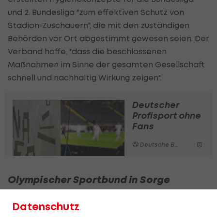
und 2. Bundesliga "zum effektiven Schutz von
Stadion-Zuschauern", die mit den zuständigen
Behörden vor Ort abgestimmt gewesen seien. Der
Verband hoffe, "dass die beschlossenen
Maßnahmen im Sinne der gesamten Gesellschaft
schnell und nachhaltig Wirkung zeigen".
Deutscher
Profisport ohne
Fans
Deutsche Bundesliga
Olympischer Sportbund in Sorge
Der Deutsche Olympische Sportbund hat mit
Datenschutz
Sorge auf die bevorstehenden Corona-