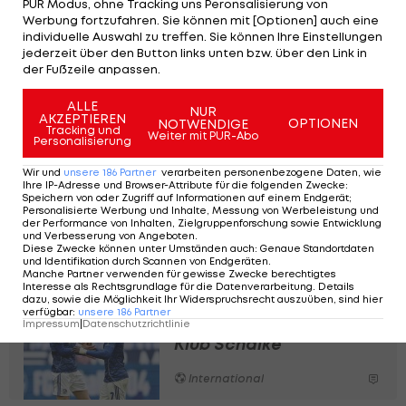
PUR Modus, ohne Tracking uns Peronsalisierung von
Lizenzbereichs, Peter Niemeyer, gegenüber der
Werbung fortzufahren. Sie können mit [Optionen] auch eine
individuelle Auswahl zu treffen. Sie können Ihre Einstellungen
"Bild".
jederzeit über den Button links unten bzw. über den Link in
der Fußzeile anpassen.
Auf Nachfrage, ob Thioune bei einer Niederlage
ALLE
gegen Heidenheim im Amt bleiben sollte,
NUR
AKZEPTIEREN
OPTIONEN
NOTWENDIGE
antwortete Niemayer mit "ja".
Tracking und
Weiter mit PUR-Abo
Personalisierung
Wir und
unsere
186
Partner
verarbeiten personenbezogene Daten, wie
Englische Top-Klubs an
Ihre IP-Adresse und Browser-Attribute für die folgenden Zwecke
:
Speichern von oder Zugriff auf Informationen auf einem Endgerät;
BVB-Mittelfeldspieler
Personalisierte Werbung und Inhalte, Messung von Werbeleistung und
dran
der Performance von Inhalten, Zielgruppenforschung sowie Entwicklung
und Verbesserung von Angeboten
.
Diese Zwecke können unter Umständen auch
:
Genaue Standortdaten
Deutsche Bundesliga
und Identifikation durch Scannen von Endgeräten
.
Manche Partner verwenden für gewisse Zwecke berechtigtes
Interesse als Rechtsgrundlage für die Datenverarbeitung. Details
dazu, sowie die Möglichkeit Ihr Widerspruchsrecht auszuüben, sind hier
Dzeko glaubt an
verfügbar
:
unsere
186
Partner
Aufstieg von Muslic-
Impressum
|
Datenschutzrichtlinie
Klub Schalke
International