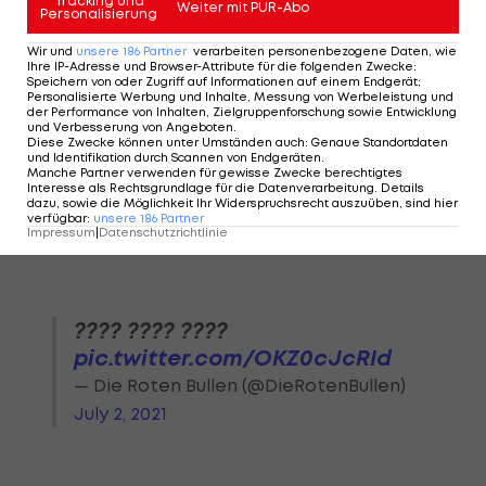
Tracking und
schnell mit der Vision des Vereins und vor allem
Weiter mit PUR-Abo
Personalisierung
auch der Spielphilosophie überzeugen können",
Wir und
unsere
186
Partner
verarbeiten personenbezogene Daten, wie
erklärt Silva seine Wechselgründe.
Ihre IP-Adresse und Browser-Attribute für die folgenden Zwecke
:
Speichern von oder Zugriff auf Informationen auf einem Endgerät;
Personalisierte Werbung und Inhalte, Messung von Werbeleistung und
Schließlich gilt sein Dank aber auch den Hessen:
der Performance von Inhalten, Zielgruppenforschung sowie Entwicklung
und Verbesserung von Angeboten
.
"Bedanken möchte ich mich ganz herzlich bei
Diese Zwecke können unter Umständen auch
:
Genaue Standortdaten
und Identifikation durch Scannen von Endgeräten
.
Eintracht Frankfurt
. Ich hatte zwei großartige und
Manche Partner verwenden für gewisse Zwecke berechtigtes
Interesse als Rechtsgrundlage für die Datenverarbeitung. Details
erfolgreiche Jahre bei der Eintracht und konnte
dazu, sowie die Möglichkeit Ihr Widerspruchsrecht auszuüben, sind hier
verfügbar
:
unsere
186
Partner
mich sehr gut weiterentwickeln."
Impressum
|
Datenschutzrichtlinie
???? ???? ????
pic.twitter.com/OKZ0cJcRId
— Die Roten Bullen (@DieRotenBullen)
July 2, 2021