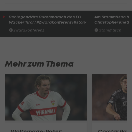
Der legendäre Durchmarsch des FC
Am Stammtisch bei
Wacker Tirol I #Zwarakonferenz History
Christopher Knett
Zwarakonferenz
Stammtisch
Mehr zum Thema
Woltemade-Poker:
Crystal Pal