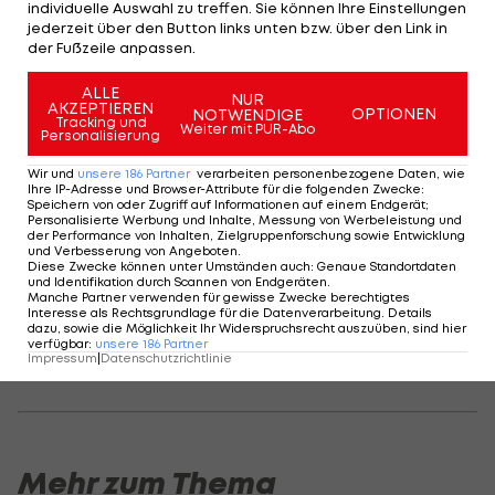
individuelle Auswahl zu treffen. Sie können Ihre Einstellungen
wurde zuletzt auch immer wieder mit dem FC
jederzeit über den Button links unten bzw. über den Link in
der Fußzeile anpassen.
Bayern München in Verbindung gebracht, der
Franzose entschied sich jedoch für einen Wechsel
ALLE
NUR
AKZEPTIEREN
OPTIONEN
NOTWENDIGE
nach Leverkusen.
Tracking und
Weiter mit PUR-Abo
Personalisierung
"Dass sich ein derart umworbener Jungprofi trotz
Wir und
unsere
186
Partner
verarbeiten personenbezogene Daten, wie
Ihre IP-Adresse und Browser-Attribute für die folgenden Zwecke
:
namhafter Konkurrenz für uns entschieden hat,
Speichern von oder Zugriff auf Informationen auf einem Endgerät;
Personalisierte Werbung und Inhalte, Messung von Werbeleistung und
sagt eine Menge aus über
Bayer 04 Leverkusen
",
der Performance von Inhalten, Zielgruppenforschung sowie Entwicklung
sagt Sport-Geschäftsführer Rudi Völler.
und Verbesserung von Angeboten
.
Diese Zwecke können unter Umständen auch
:
Genaue Standortdaten
"Internationale Top-Talente wie Amine wissen,
und Identifikation durch Scannen von Endgeräten
.
Manche Partner verwenden für gewisse Zwecke berechtigtes
dass sie hier Spielzeit bekommen und sich früh
Interesse als Rechtsgrundlage für die Datenverarbeitung. Details
dazu, sowie die Möglichkeit Ihr Widerspruchsrecht auszuüben, sind hier
auf höchstem Niveau bewähren und entwickeln
verfügbar
:
unsere
186
Partner
Impressum
|
Datenschutzrichtlinie
können."
Mehr zum Thema