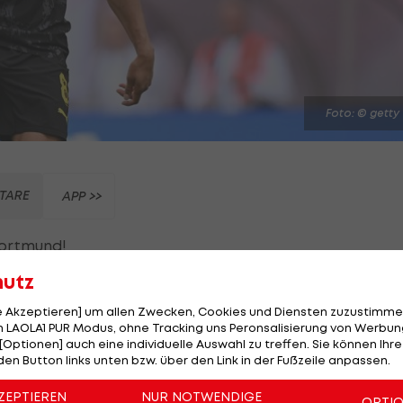
Foto: © getty
TARE
APP >>
Dortmund
!
hutz
t einer Außenbandverletzung wochenlang. Diese hat e
Der 25-Jährige kann entsprechend auch nicht die Reis
le Akzeptieren] um allen Zwecken, Cookies und Diensten zuzustimme
 LAOLA1 PUR Modus, ohne Tracking uns Peronsalisierung von Werbung
se testet gegen die Schweiz (27.03.) und Ghana (30.03.
[Optionen] auch eine individuelle Auswahl zu treffen. Sie können Ihre
den Button links unten bzw. über den Link in der Fußzeile anpassen.
ZEPTIEREN
NUR NOTWENDIGE
OPTI