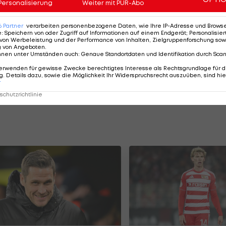
Personalisierung
Weiter mit PUR-Abo
ein schwarz-gelbes ÖFB-Duo. Carney Chuckwuemeka und
6
Partner
verarbeiten personenbezogene Daten, wie Ihre IP-Adresse und Browser-
e
:
Speichern von oder Zugriff auf Informationen auf einem Endgerät; Personalisi
 ähnlich unterwegs.
von Werbeleistung und der Performance von Inhalten, Zielgruppenforschung sow
g von Angeboten
.
nnen unter Umständen auch
:
Genaue Standortdaten und Identifikation durch Sca
sporadisch zum Zug. Beide Spieler stehen im Kader für
erwenden für gewisse Zwecke berechtigtes Interesse als Rechtsgrundlage für d
meka, der vor Kurzem einen Verbandswechsel
. Details dazu, sowie die Möglichkeit Ihr Widerspruchsrecht auszuüben, sind hie
r
Österreich feiern.
chutzrichtlinie