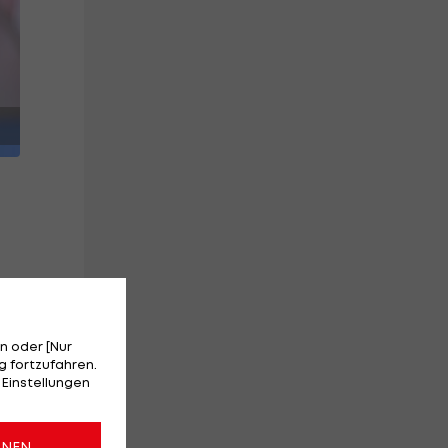
r
e
n oder [Nur
 fortzufahren.
).
 Einstellungen
ONEN