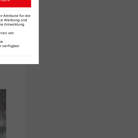
Attribute für die
erte Werbung und
ie Entwicklung
nnen von
ie
r verfügbar
:
Sieben-Tore-
Li
Spektakel in
Fre
Augsburg
bei