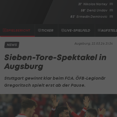
31'
Nikolas Nartey
58'
Deniz Undav
83'
Ermedin Demirovic
SPIELBERICHT
TICKER
LIVE-SPIELFELD
AUFSTEL
Augsburg, 22.03.26 21:34
NEWS
Sieben-Tore-Spektakel in
Augsburg
Stuttgart gewinnt klar beim FCA. ÖFB-Legionär
Gregoritsch spielt erst ab der Pause.