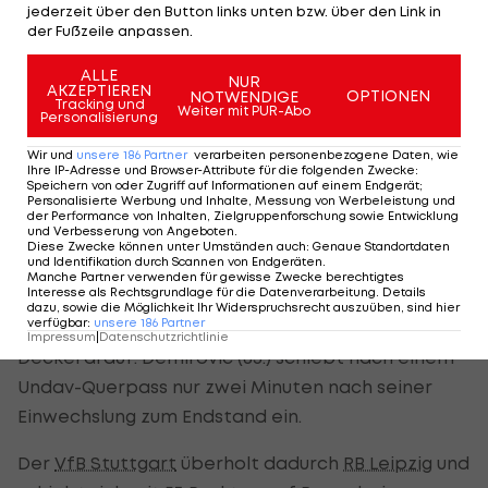
jederzeit über den Button links unten bzw. über den Link in
Am 1:3 sind allerdings zwei Augsburger beteiligt,
der Fußzeile anpassen.
die bereits von Beginn an auf dem Feld stehen.
ALLE
NUR
Claude-Maurices Abschluss wird von Jeltsch
AKZEPTIEREN
OPTIONEN
NOTWENDIGE
Tracking und
Weiter mit PUR-Abo
geblockt, Rieder verwertet den Nachschuss (57.).
Personalisierung
Wir und
unsere
186
Partner
verarbeiten personenbezogene Daten, wie
Undav liefert darauf aber die perfekte Antwort
Ihre IP-Adresse und Browser-Attribute für die folgenden Zwecke
:
Speichern von oder Zugriff auf Informationen auf einem Endgerät;
aus VfB-Sicht: Im Gegenzug trifft der DFB-
Personalisierte Werbung und Inhalte, Messung von Werbeleistung und
der Performance von Inhalten, Zielgruppenforschung sowie Entwicklung
Angreifer selbst per Abpraller. Die Augsburger
und Verbesserung von Angeboten
.
Diese Zwecke können unter Umständen auch
:
Genaue Standortdaten
geben sich aber nicht geschlagen. Kade (71.)
und Identifikation durch Scannen von Endgeräten
.
Manche Partner verwenden für gewisse Zwecke berechtigtes
verkürzt auf 2:4, wieder ist es ein Nachschuss.
Interesse als Rechtsgrundlage für die Datenverarbeitung. Details
dazu, sowie die Möglichkeit Ihr Widerspruchsrecht auszuüben, sind hier
verfügbar
:
unsere
186
Partner
In der Schlussphase macht ein Ex-Augsburger den
Impressum
|
Datenschutzrichtlinie
Deckel drauf: Demirović (83.) schiebt nach einem
Undav-Querpass nur zwei Minuten nach seiner
Einwechslung zum Endstand ein.
Der
VfB Stuttgart
überholt dadurch
RB Leipzig
und