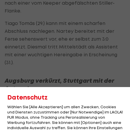
nach einer vom Keeper abgefälschten Stiller-
Flanke.
Tiago Tomás (29.) kann mit einem scharfen
Abschluss nachlegen. Nartey bereitet mit der
Ferse sehenswert vor, ehe er selbst zum 3:0
einnetzt. Diesmal tritt Mittelstädt als Assistent
mit einer wuchtigen Hereingabe in Erscheinung
(31.).
Augsburg verkürzt, Stuttgart mit der
Antwort
Datenschutz
Auf den klaren Rückstand reagiert FCA-Coach
Wählen Sie [Alle Akzeptieren] um allen Zwecken, Cookies
Baum zur Pause entsprechend und nimmt einen
und Diensten zuzustimmen oder [Nur Notwendige] im LAOLA1
Dreifachwechsel vor. Unter anderem kommt auch
PUR Modus, ohne Tracking uns Peronsalisierung von
Werbung fortzufahren. Sie können mit [Optionen] auch eine
Michael Gregoritsch
in die Partie.
individuelle Auswahl zu treffen. Sie können Ihre Einstellungen