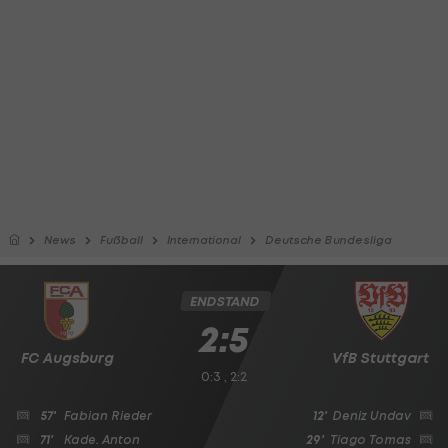
News
Fußball
International
Deutsche Bundesliga
ENDSTAND
2:5
FC Augsburg
VfB Stuttgart
0:3 , 2:2
57'
Fabian Rieder
12'
Deniz Undav
71'
Kade. Anton
29'
Tiago Tomas