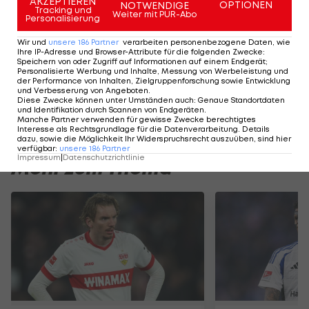
AKZEPTIEREN
OPTIONEN
NOTWENDIGE
Tracking und
Weiter mit PUR-Abo
Therese Johaug (NOR/28).
Personalisierung
Wir und
unsere
186
Partner
verarbeiten personenbezogene Daten, wie
Ihre IP-Adresse und Browser-Attribute für die folgenden Zwecke
:
Am Stammtisch bei Andy Ogris:
I schau a #LigaZWA 
Speichern von oder Zugriff auf Informationen auf einem Endgerät;
Christopher Knett
Runde)
Personalisierte Werbung und Inhalte, Messung von Werbeleistung und
der Performance von Inhalten, Zielgruppenforschung sowie Entwicklung
Stammtisch
I schau a LigaZWA
und Verbesserung von Angeboten
.
Diese Zwecke können unter Umständen auch
:
Genaue Standortdaten
und Identifikation durch Scannen von Endgeräten
.
Manche Partner verwenden für gewisse Zwecke berechtigtes
Interesse als Rechtsgrundlage für die Datenverarbeitung. Details
dazu, sowie die Möglichkeit Ihr Widerspruchsrecht auszuüben, sind hier
verfügbar
:
unsere
186
Partner
Impressum
|
Datenschutzrichtlinie
Mehr zum Thema