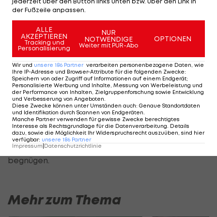
jederzeit über den Button links unten bzw. über den Link in
niedrig.
der Fußzeile anpassen.
"Wir haben diese Ablöseforderung in dieser Höhe
ALLE
NUR
AKZEPTIEREN
OPTIONEN
NOTWENDIGE
gestellt, weil wir Jerome nicht abgeben wollten
Tracking und
Weiter mit PUR-Abo
Personalisierung
und davon ausgingen, dass Paris diesen Betrag
Wir und
unsere
186
Partner
verarbeiten personenbezogene Daten, wie
nicht zahlen würde", meinte Hoeneß. "Außerdem
Ihre IP-Adresse und Browser-Attribute für die folgenden Zwecke
:
Speichern von oder Zugriff auf Informationen auf einem Endgerät;
wollten wir unserem Trainer, der diesen Spieler
Personalisierte Werbung und Inhalte, Messung von Werbeleistung und
der Performance von Inhalten, Zielgruppenforschung sowie Entwicklung
unbedingt behalten wollte, diesen Gefallen tun."
und Verbesserung von Angeboten
.
Diese Zwecke können unter Umständen auch
:
Genaue Standortdaten
und Identifikation durch Scannen von Endgeräten
.
Manche Partner verwenden für gewisse Zwecke berechtigtes
Der französische Meister musste sich deshalb mit
Interesse als Rechtsgrundlage für die Datenverarbeitung. Details
dem Erwerb von Bayern-Reservist Juan Bernat
dazu, sowie die Möglichkeit Ihr Widerspruchsrecht auszuüben, sind hier
verfügbar
:
unsere
186
Partner
(25) für geschätzte 15 Millionen Euro Ablöse
Impressum
|
Datenschutzrichtlinie
begnügen.
Mehr zum Thema