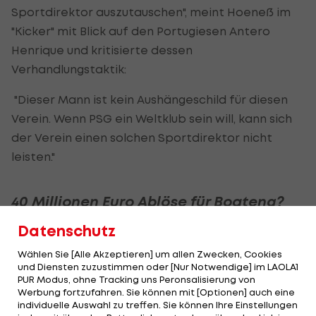
Sportdirektor auszutauschen", meint Hoeneß im
"Kicker" mit Blick auf den Portugiesen Antero
Henrique und kritisierte dessen
Verhandlungstaktik:
"Dieser Mann ist kein Aushängeschild für diesen
Verein. Wenn PSG ein Weltklub sein will, kann sich
der Verein einen solchen Sportdirektor nicht
leisten."
40 Millionen Euro Ablöse für Boateng?
Datenschutz
Angeblich bot PSG zuletzt 40 Millionen Euro
Ablöse für Boateng, der beim deutschen
Wählen Sie [Alle Akzeptieren] um allen Zwecken, Cookies
und Diensten zuzustimmen oder [Nur Notwendige] im LAOLA1
Rekordmeister noch einen Vertrag bis zum
PUR Modus, ohne Tracking uns Peronsalisierung von
Sommer 2021 besitzt. Den Münchnern war das
Werbung fortzufahren. Sie können mit [Optionen] auch eine
individuelle Auswahl zu treffen. Sie können Ihre Einstellungen
Angebot für ihren 30-jährigen Innenverteidiger zu