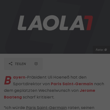
Foto: ©
TEILEN
B
ayern
-Präsident Uli Hoeneß hat den
Sportdirektor von
Paris Saint-Germain
nach
dem geplatzten Wechselwunsch von
Jerome
Boateng
scharf kritisiert.
"Ich würde
Paris Saint-Germain
raten, seinen