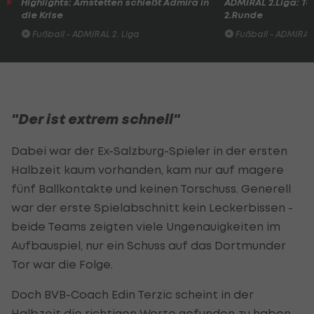
Highlights: Amstetten schießt Admira in
ADMIRAL 2.Liga: To
die Krise
2.Runde
Fußball - ADMIRAL 2. Liga
Fußball - ADMIRAL 
"Der ist extrem schnell"
Dabei war der Ex-Salzburg-Spieler in der ersten
Halbzeit kaum vorhanden, kam nur auf magere
fünf Ballkontakte und keinen Torschuss. Generell
war der erste Spielabschnitt kein Leckerbissen -
beide Teams zeigten viele Ungenauigkeiten im
Aufbauspiel, nur ein Schuss auf das Dortmunder
Tor war die Folge.
Doch BVB-Coach Edin Terzic scheint in der
Halbzeit die richtigen Worte gefunden zu haben,