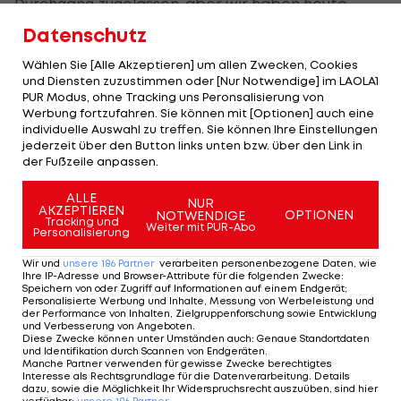
Durchgang zugelassen, aber wir haben heute,
wenn ich richtig gezählt habe, 112 Fehlpässe
Datenschutz
gespielt. Davon waren gefühlt 110 in der ersten
Wählen Sie [Alle Akzeptieren] um allen Zwecken, Cookies
Halbzeit."
und Diensten zuzustimmen oder [Nur Notwendige] im LAOLA1
PUR Modus, ohne Tracking uns Peronsalisierung von
Dafür war die zweite Halbzeit um einiges besser:
Werbung fortzufahren. Sie können mit [Optionen] auch eine
individuelle Auswahl zu treffen. Sie können Ihre Einstellungen
"Das konnten wir aber gottseidank korrigieren,
jederzeit über den Button links unten bzw. über den Link in
haben uns dann auch mit drei schönen Toren für
der Fußzeile anpassen.
eine starke Hälfte belohnt und hatten sogar noch
ALLE
NUR
Chancen auf mehr!"
AKZEPTIEREN
OPTIONEN
NOTWENDIGE
Tracking und
Weiter mit PUR-Abo
Personalisierung
Allerdings gab es aus Dortmunder Sicht auch
Wir und
unsere
186
Partner
verarbeiten personenbezogene Daten, wie
einen Wermutstropfen, denn Mittelfeld-Stratege
Ihre IP-Adresse und Browser-Attribute für die folgenden Zwecke
:
Speichern von oder Zugriff auf Informationen auf einem Endgerät;
Axel Witsel musste verletzt vom Feld. Auf die
Personalisierte Werbung und Inhalte, Messung von Werbeleistung und
der Performance von Inhalten, Zielgruppenforschung sowie Entwicklung
Verletzung angesprochen sagt Terzic: "Wir haben
und Verbesserung von Angeboten
.
Diese Zwecke können unter Umständen auch
:
Genaue Standortdaten
jetzt noch keine Diagnose, aber es geht darum,
und Identifikation durch Scannen von Endgeräten
.
Manche Partner verwenden für gewisse Zwecke berechtigtes
dass er die Achillessehne gespürt hat. Wir hoffen,
Interesse als Rechtsgrundlage für die Datenverarbeitung. Details
dazu, sowie die Möglichkeit Ihr Widerspruchsrecht auszuüben, sind hier
wir bekommen bald Auskunft darüber und das es