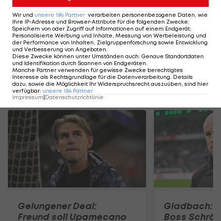
Harry Kane
rechnen.
Wir und
unsere
186
Partner
verarbeiten personenbezogene Daten, wie
Ihre IP-Adresse und Browser-Attribute für die folgenden Zwecke
:
"Das ist nichts Ernsthaftes für die nächste Zeit,
Speichern von oder Zugriff auf Informationen auf einem Endgerät;
Personalisierte Werbung und Inhalte, Messung von Werbeleistung und
aber uns fehlt ein Tag vielleicht, dass er (gegen
der Performance von Inhalten, Zielgruppenforschung sowie Entwicklung
und Verbesserung von Angeboten
.
Gladbach, Anm.) mitmachen kann", so Kompany.
Diese Zwecke können unter Umständen auch
:
Genaue Standortdaten
und Identifikation durch Scannen von Endgeräten
.
Manche Partner verwenden für gewisse Zwecke berechtigtes
Interesse als Rechtsgrundlage für die Datenverarbeitung. Details
dazu, sowie die Möglichkeit Ihr Widerspruchsrecht auszuüben, sind hier
Mehr zum Thema
verfügbar
:
unsere
186
Partner
Impressum
|
Datenschutzrichtlinie
Gelungener Deal:
Gladbach: E
Freund soll Upamecano
Boss Schröd