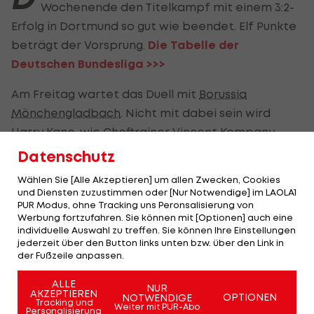
Wochenende den Titelkampf mit einem 3:2-
Erfolg in Dortmund so gut wie beendet. Elf Punkte
beträgt der Vorsprung.
Die Tabelle der
Deutschen Bundesliga >>>
Am Freitag wartet das Duell mit
Borussia
Mönchengladbach
. Nicht mit dabei sein wird
Harry Kane
, wie Cheftrainer Vincent Kompany
bestätigt. Der Engländer hat einen Schlag auf die
Datenschutz
Wade erhalten.
Wählen Sie [Alle Akzeptieren] um allen Zwecken, Cookies
und Diensten zuzustimmen oder [Nur Notwendige] im LAOLA1
PUR Modus, ohne Tracking uns Peronsalisierung von
Kane für CL wohl wieder fit
Werbung fortzufahren. Sie können mit [Optionen] auch eine
individuelle Auswahl zu treffen. Sie können Ihre Einstellungen
jederzeit über den Button links unten bzw. über den Link in
Manuel Neuer
ist hingegen gegen Gladbach fit.
der Fußzeile anpassen.
Kommende Woche wartet das Hinspiel im
Achtelfinale der
UEFA Champions League
gegen
ALLE
NUR
AKZEPTIEREN
OPTIONEN
NOTWENDIGE
Atalanta Bergamo
, dann darf man wohl auch mit
Tracking und
Weiter mit PUR-Abo
Personalisierung