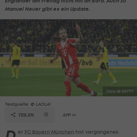
Engländer am Freitag nicht mit an Bord. Auch zu
Manuel Neuer
gibt es ein Update.
Foto: © GETTY
Textquelle: © LAOLA1
APP >>
TEILEN
D
er
FC Bayern München
hat vergangenes