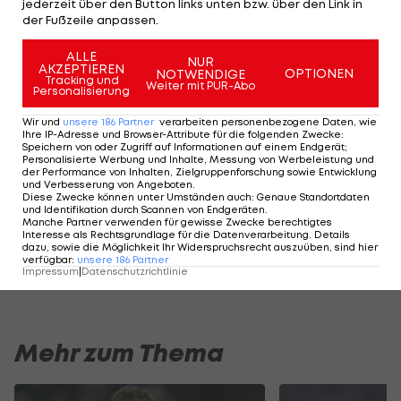
jederzeit über den Button links unten bzw. über den Link in
In der "Pole Position" steht mit dem Franzosen
der Fußzeile anpassen.
Dayot Upamecano
von Leipzig ein ehemaliger
ALLE
Salzburger, dessen Ausstiegsklausel sich aber auf
NUR
AKZEPTIEREN
OPTIONEN
NOTWENDIGE
Tracking und
42,5 Millionen Euro beläuft. Borna Sosa (23) vom
VfB
Weiter mit PUR-Abo
Personalisierung
Stuttgart
, Omar Richards (22) vom FC Reading und
Wir und
unsere
186
Partner
verarbeiten personenbezogene Daten, wie
Luca Netz (17) von
Hertha BSC
sind die weiteren
Ihre IP-Adresse und Browser-Attribute für die folgenden Zwecke
:
Speichern von oder Zugriff auf Informationen auf einem Endgerät;
genannten Namen.
Personalisierte Werbung und Inhalte, Messung von Werbeleistung und
der Performance von Inhalten, Zielgruppenforschung sowie Entwicklung
und Verbesserung von Angeboten
.
Diese Zwecke können unter Umständen auch
:
Genaue Standortdaten
Der legendäre Durchmarsch des FC
Am Stammtisch bei
und Identifikation durch Scannen von Endgeräten
.
Manche Partner verwenden für gewisse Zwecke berechtigtes
Wacker Tirol I #Zwarakonferenz History
Christopher Knett
Interesse als Rechtsgrundlage für die Datenverarbeitung. Details
dazu, sowie die Möglichkeit Ihr Widerspruchsrecht auszuüben, sind hier
Zwarakonferenz
Stammtisch
verfügbar
:
unsere
186
Partner
Impressum
|
Datenschutzrichtlinie
Mehr zum Thema