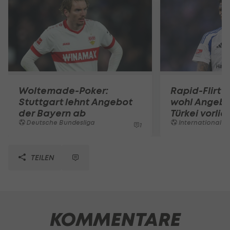
Woltemade-Poker:
Rapid-Flirt 
Stuttgart lehnt Angebot
wohl Angebo
der Bayern ab
Türkei vorli
Deutsche Bundesliga
International
1
TEILEN
KOMMENTARE