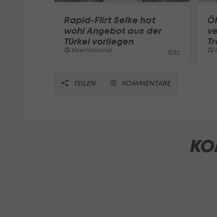
Rapid-Flirt Selke hat
Ö
wohl Angebot aus der
v
Türkei vorliegen
Tr
International
I
32
TEILEN
KOMMENTARE
KO