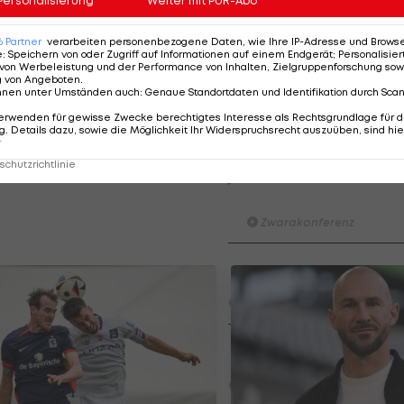
Personalisierung
Weiter mit PUR-Abo
sich alle Spieler voll mit dem Verein identifizieren
6
Partner
verarbeiten personenbezogene Daten, wie Ihre IP-Adresse und Browser-
e
:
Speichern von oder Zugriff auf Informationen auf einem Endgerät; Personalisi
von Werbeleistung und der Performance von Inhalten, Zielgruppenforschung sow
mmer 2012 von Borussia Dortmunds Amateuren zum SK
g von Angeboten
.
iga-Partien 28 Mal getroffen, ehe er sich 2014
RB Leipzi
nnen unter Umständen auch
:
Genaue Standortdaten und Identifikation durch Sca
armstadt und Toronto.
erwenden für gewisse Zwecke berechtigtes Interesse als Rechtsgrundlage für d
. Details dazu, sowie die Möglichkeit Ihr Widerspruchsrecht auszuüben, sind hie
r
chutzrichtlinie
Der legendäre Durchmar
Tirol I #Zwarakonferenz Hi
Zwarakonferenz
Am Stammtisch bei Andy Ogr
Knett
Stammtisch
I schau a #LigaZWA - Die Hig
Runde)
I schau a LigaZWA