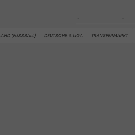
Highlights: Neuzugang führt 
LigaZwa-Auftaktsieg
Fußball - ADMIRAL 2. Liga
FC Hertha Wels - SV Austria
AND (FUSSBALL)
DEUTSCHE 3. LIGA
TRANSFERMARKT
Fußball - ADMIRAL 2. Liga