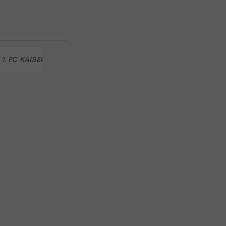
Austria Salzburg zu
 Salzburg
1. FC KAISERSLAUTERN
TERRENCE BOYD
HALLESCHER F