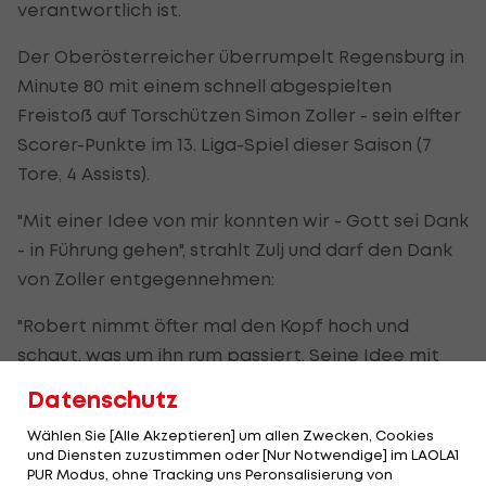
verantwortlich ist.
Der Oberösterreicher überrumpelt Regensburg in
Minute 80 mit einem schnell abgespielten
Freistoß auf Torschützen Simon Zoller - sein elfter
Scorer-Punkte im 13. Liga-Spiel dieser Saison (7
Tore, 4 Assists).
"Mit einer Idee von mir konnten wir - Gott sei Dank
- in Führung gehen", strahlt Zulj und darf den Dank
von Zoller entgegennehmen:
"Robert nimmt öfter mal den Kopf hoch und
schaut, was um ihn rum passiert. Seine Idee mit
dem schnell ausgeführten Freistoß hat
Datenschutz
funktioniert und ich bin froh, dass ich das 1:0
Wählen Sie [Alle Akzeptieren] um allen Zwecken, Cookies
machen konnte."
und Diensten zuzustimmen oder [Nur Notwendige] im LAOLA1
PUR Modus, ohne Tracking uns Peronsalisierung von