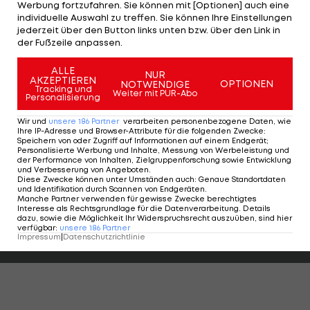
Bis zu diesem Tor scheint der Sprung auf den 2.
Werbung fortzufahren. Sie können mit [Optionen] auch eine
individuelle Auswahl zu treffen. Sie können Ihre Einstellungen
Tabellenplatz der 2. deutschen Bundesliga
jederzeit über den Button links unten bzw. über den Link in
fraglich, weil sich Bochum an der Regensburger
der Fußzeile anpassen.
Defensive die Zähne ausgebissen hat.
ALLE
NUR
AKZEPTIEREN
OPTIONEN
NOTWENDIGE
"Es war eine richtige Zweitliga-Partie heute. Es
Tracking und
Weiter mit PUR-Abo
Personalisierung
gab sehr viele und harte Zweikämpfe und viele
Wir und
unsere
186
Partner
verarbeiten personenbezogene Daten, wie
Fouls. Es war nicht das schönste Spiel", erklärt Zulj.
Ihre IP-Adresse und Browser-Attribute für die folgenden Zwecke
:
Speichern von oder Zugriff auf Informationen auf einem Endgerät;
Nach dem 1:0 habe man die Partie souverän
Personalisierte Werbung und Inhalte, Messung von Werbeleistung und
der Performance von Inhalten, Zielgruppenforschung sowie Entwicklung
heruntergespielt.
und Verbesserung von Angeboten
.
Diese Zwecke können unter Umständen auch
:
Genaue Standortdaten
und Identifikation durch Scannen von Endgeräten
.
Manche Partner verwenden für gewisse Zwecke berechtigtes
Highlights: Nach frühem Rückstand:
Highlights: Torfesti
Interesse als Rechtsgrundlage für die Datenverarbeitung. Details
Austria Salzburg schießt die Vienna ab
den FAC überrasc
dazu, sowie die Möglichkeit Ihr Widerspruchsrecht auszuüben, sind hier
verfügbar
:
unsere
186
Partner
Fußball - ADMIRAL 2. Liga
Fußball - ADMIRAL 
Impressum
|
Datenschutzrichtlinie