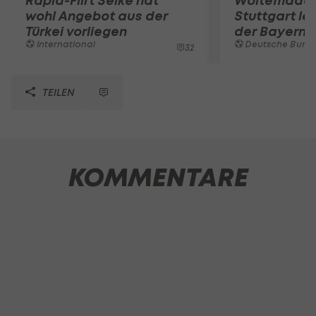
Rapid-Flirt Selke hat
Woltemade-
wohl Angebot aus der
Stuttgart le
Türkei vorliegen
der Bayern 
International
Deutsche Bunde
32
TEILEN
KOMMENTARE