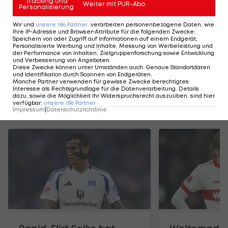
Tracking und
Weiter mit PUR-Abo
Personalisierung
Highlights: Nach frühem Rückstand:
Highlights: Torfesti
Wir und
unsere
186
Partner
verarbeiten personenbezogene Daten, wie
Austria Salzburg schießt die Vienna ab
den FAC überrasc
Ihre IP-Adresse und Browser-Attribute für die folgenden Zwecke
:
Speichern von oder Zugriff auf Informationen auf einem Endgerät;
Fußball - ADMIRAL 2. Liga
Fußball - ADMIRAL 
Personalisierte Werbung und Inhalte, Messung von Werbeleistung und
der Performance von Inhalten, Zielgruppenforschung sowie Entwicklung
und Verbesserung von Angeboten
.
Diese Zwecke können unter Umständen auch
:
Genaue Standortdaten
und Identifikation durch Scannen von Endgeräten
.
Manche Partner verwenden für gewisse Zwecke berechtigtes
Interesse als Rechtsgrundlage für die Datenverarbeitung. Details
dazu, sowie die Möglichkeit Ihr Widerspruchsrecht auszuüben, sind hier
verfügbar
:
unsere
186
Partner
Mehr zum Thema
Impressum
|
Datenschutzrichtlinie