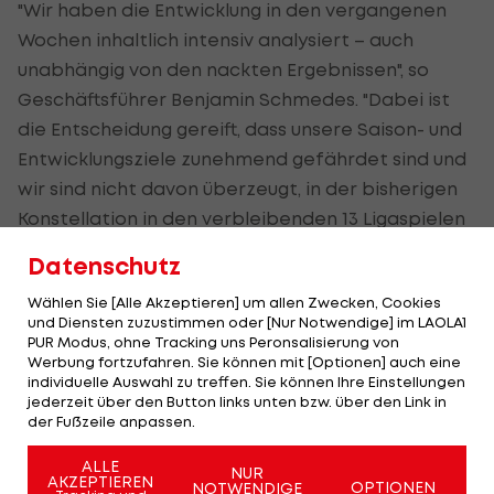
"Wir haben die Entwicklung in den vergangenen
Wochen inhaltlich intensiv analysiert – auch
unabhängig von den nackten Ergebnissen", so
Geschäftsführer Benjamin Schmedes. "Dabei ist
die Entscheidung gereift, dass unsere Saison- und
Entwicklungsziele zunehmend gefährdet sind und
wir sind nicht davon überzeugt, in der bisherigen
Konstellation in den verbleibenden 13 Ligaspielen
eine Trendumkehr herbeiführen zu können."
Datenschutz
U19-Trainer Florian Fulland übernimmt das Steuer
Wählen Sie [Alle Akzeptieren] um allen Zwecken, Cookies
und Diensten zuzustimmen oder [Nur Notwendige] im LAOLA1
beim 15. der zweiten deutschen Bundesliga
PUR Modus, ohne Tracking uns Peronsalisierung von
interimistisch. Innenverteidiger Lukas Gugganig,
Werbung fortzufahren. Sie können mit [Optionen] auch eine
individuelle Auswahl zu treffen. Sie können Ihre Einstellungen
der seit Sommer 2019 in Osnabrück engagiert ist,
jederzeit über den Button links unten bzw. über den Link in
zählt zur absoluten Stammkraft bei den
der Fußzeile anpassen.
Ostwestfalen. Der gebürtige Kärntner kam in 18
ALLE
von 23 Saisonspielen zum Einsatz.
NUR
AKZEPTIEREN
OPTIONEN
NOTWENDIGE